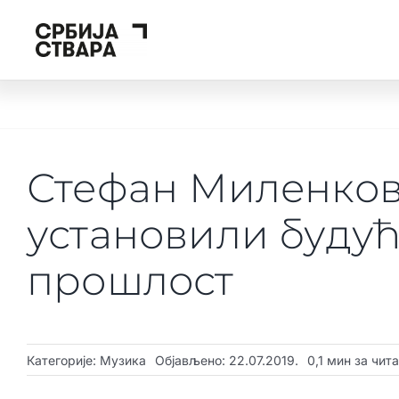
Skip
to
content
Стефан Миленков
установили будућ
прошлост
Категорије:
Музика
Објављено: 22.07.2019.
0,1 мин за чит