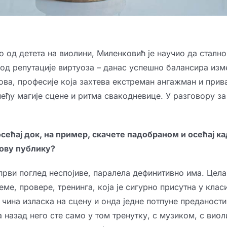
о од детета на виолини, Миленковић је научио да стално
 од репутације виртуоза – данас успешно балансира изм
ова, професије која захтева екстреман ангажман и прив
еђу магије сцене и ритма свакодневице. У разговору з
ећај док, на пример, скачете падобраном и осећај ка
ову публику?
 први поглед неспојиве, паралела дефинитивно има. Цела 
ме, провере, тренинга, која је сигурно присутна у клас
 чина изласка на сцену и онда једне потпуне преданости
 назад него сте само у том тренутку, с музиком, с ви