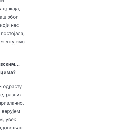
ти
садржаја,
баш због
који нас
 постојала,
резентујемо
новским…
вцима?
и одрасту
е, разних
 привлачно.
 верујем
м, увек
 задовољан