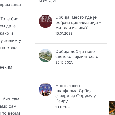
савршавања
Србија, место где је
рођена цивилизација –
То је био
мит или истина?
ем да је
16.01.2023.
како и
ју желим у
Србија добија прво
и поетика
светско Гејминг село
22.12.2021.
 неким
Национална
платформа Србија
ствара на Форуму у
Каиру
, био сам
10.11.2023.
Само сам
и то веома