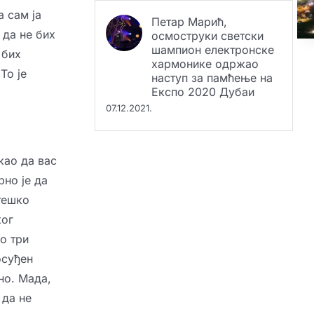
Петар Марић,
а сам ја
осмоструки светски
 да не бих
шампион електронске
хармонике одржао
 бих
наступ за памћење на
То је
Експо 2020 Дубаи
07.12.2021.
 као да вас
рно је да
тешко
ког
о три
осуђен
но. Мада,
 да не