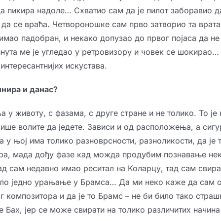
да пикира надоле… Схватио сам да је пилот заборавио д
о да се враћа. Четвороношке сам прво затворио та врата
имао падобран, и некако допузао до првог појаса да не
нута ме је угледао у ретровизору и човек се шокирао… 
интересантнијих искустава.
инира и данас?
ња у животу, с фазама, с друге стране и не толико. То је
више волите да једете. Зависи и од расположења, а сигу
а у њој има толико разноврсности, разноликости, да је 
ра, мада дођу фазе кад можда продубим познавање не
ад сам недавно имао реситал на Коларцу, тад сам свира
било једно урањање у Брамса… Да ми неко каже да сам 
 композитора и да је то Брамс – не би било тако страш
е Бах, јер се може свирати на толико различитих начина