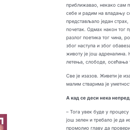
приближавао, некако сам п
себе и радим на владању с
представљало један страх, 
почетак. Одмах након тог 
разлог поетика тог чина, р
због наступа и због обавез
животу је још адреналина. 
летења, слободе, осећања т
Све је изазов. Живети је и
малим стварима је уметно
А кад се деси нека непред
– Тога увек буде у процесу
још зелен и требало је да
промолио главу да проверим