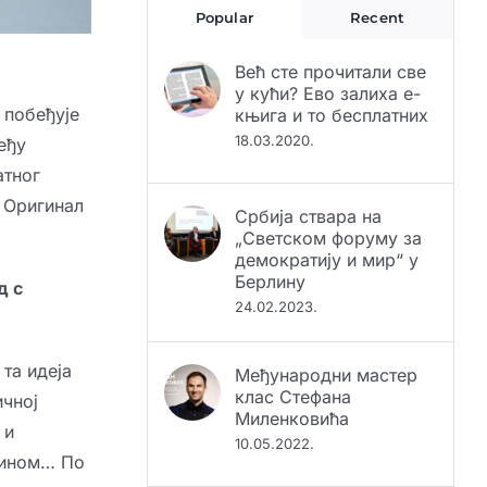
Већ сте прочитали све
у кући? Ево залиха е-
књига и то бесплатних
 побеђује
18.03.2020.
еђу
атног
Србија ствара на
а Оригинал
„Светском форуму за
демократију и мир“ у
Берлину
д с
24.02.2023.
Међународни мастер
та идеја
клас Стефана
Миленковића
ичној
10.05.2022.
 и
олином… По