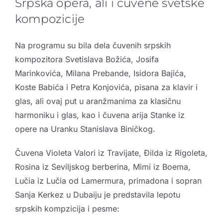
Srpska opera, ali i čuvene svetske
kompozicije
Na programu su bila dela čuvenih srpskih
kompozitora Svetislava Božića, Josifa
Marinkovića, Milana Prebande, Isidora Bajića,
Koste Babića i Petra Konjovića, pisana za klavir i
glas, ali ovaj put u aranžmanima za klasičnu
harmoniku i glas, kao i čuvena arija Stanke iz
opere na Uranku Stanislava Biničkog.
Čuvena Violeta Valori iz Travijate, Đilda iz Rigoleta,
Rosina iz Seviljskog berberina, Mimi iz Boema,
Lučia iz Lučia od Lamermura, primadona i sopran
Sanja Kerkez u Dubaiju je predstavila lepotu
srpskih kompzicija i pesme: