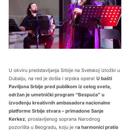
Kreativne industrije
Publikacije
Sarađuj sa nama
Promo boks
Partneri
Kontakt
U okviru predstavljanja Srbije na Svetskoj izložbi u
Dubaiju, na red je došla i srpska opera!
U bašti
Paviljona Srbije
pred publikom iz celog sveta,
održan je umetnički program “Bespuća” u
izvođenju kreativnih ambasadora nacionalne
platforme Srbije stvara – primadone
Sanje
Kerkez
, proslavljenog soprana Narodnog
pozorišta u Beogradu, koju je n
a harmonici pratio