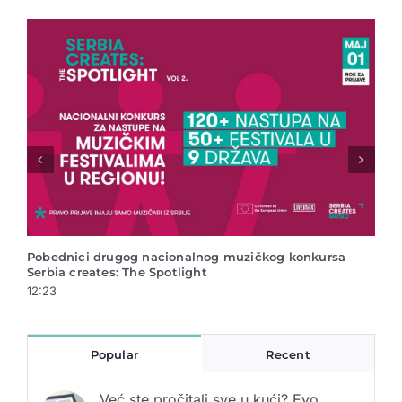
nog muzičkog konkursa
Nacionalni muzički konkurs Serbia 
ht
Spotlight vol.2
12:04
Popular
Recent
Već ste pročitali sve u kući? Evo