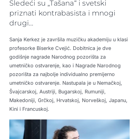
Sledeći su „Tašana“ i svetski
priznati kontrabasista i mnogi
drugi…
Sanja Kerkez je završila muzičku akademiju u klasi
profesorke Biserke Cvejić. Dobitnica je dve
godišnje nagrade
Narodnog pozorišta
za
umetničko ostvarenje, kao i Nagrade Narodnog
pozorišta za najbolje individualno premijerno
umetničko ostvarenje. Nastupala je u Nemačkoj,
Švajcarskoj, Austriji, Bugarskoj, Rumuniji,
Makedoniji, Grčkoj, Hrvatskoj, Norveškoj, Japanu,
Kini i Francuskoj.