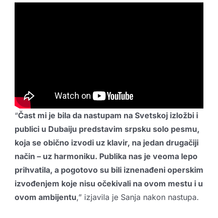
“
Čast mi je bila da nastupam na Svetskoj izložbi i
publici u Dubaiju predstavim srpsku solo pesmu,
koja se obično izvodi uz klavir, na jedan drugačiji
način – uz harmoniku. Publika nas je veoma lepo
prihvatila, a pogotovo su bili iznenađeni operskim
izvođenjem koje nisu očekivali na ovom mestu i u
ovom ambijentu
,” izjavila je Sanja nakon nastupa.