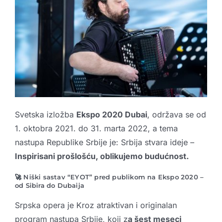
Svetska izložba
Ekspo 2020 Dubai
, održava se od
1. oktobra 2021. do 31. marta 2022, a tema
nastupa Republike Srbije je: Srbija stvara ideje –
Inspirisani prošlošću, oblikujemo budućnost.
🚀
Niški sastav “EYOT” pred publikom na Ekspo 2020 –
od Sibira do Dubaija
Srpska opera je Kroz atraktivan i originalan
program nastupa Srbije, koji z
a šest meseci