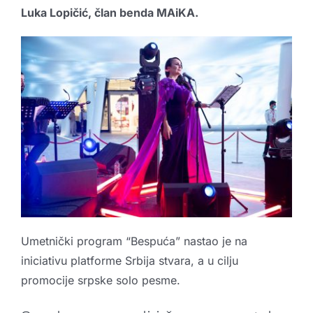
Luka Lopičić, član benda
MAiKA
.
Umetnički program “Bespuća” nastao je na
iniciativu platforme Srbija stvara, a u cilju
promocije srpske solo pesme.