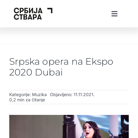
Skip
to
Toggle
content
Navigati
ћир
lat
eng
The Spotlight
O platformi
Srpska opera na Ekspo
Projekti
2020 Dubai
Vesti
Creative Tech Workshops
Kategorije:
Muzika
Objavljeno: 11.11.2021.
0,2 min za čitanje
Živi u Srbiji
Stvaraj u Srbiji
Investiraj u Srbiji