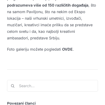
podrazumeva više od 150 različitih događaja
, što
na samom Paviljonu, što na nekim od Ekspo
lokacija – naši vrhunski umetnici, izvođači,
muzičari, kreativci imaće priliku da se predstave
celom svetu i da, kao najbolji kreativni
ambasadori, predstave Srbiju.
Foto galeriju možete pogledati
OVDE
.
Search
for:
Povezani članci