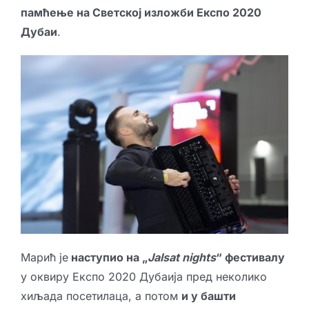
памћење на Светској изложби
Експо 2020
Дубаи
.
Марић је
наступио на „
Jalsat nights
“ фестивалу
у оквиру Експо 2020 Дубаија пред неколико
хиљада посетилаца, а потом
и у башти