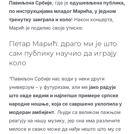
Павиљона Србије
, где је
одушевљена публика,
по инструкцијама младог Марића, у једном
тренутку заиграла и коло
! Након концерта,
Марић је поделио своје утиске:
Петар Марић: драго ми је што
сам публику научио да играју
коло
“Павиљон Србије нас води у неки други
универзум – у футуризам, али ме
јако радује
што овде видим и најлепше примере српске
народне ношње, која се савршено уклопила у
модеран амбијент
. Људи са великом пажњом
реагују на нашу музику, јер она има различите
мелосе и свако може да нађе нешто што му се