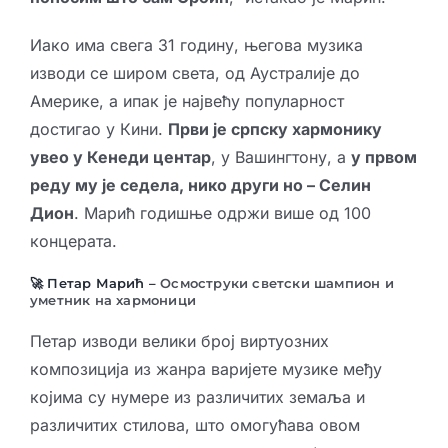
Иако има свега 31 годину, његова музика
изводи се широм света, од Аустралије до
Америке, а ипак је највећу популарност
достигао у Кини.
Први је српску хармонику
увео у Кенеди центар
, у Вашингтону, а
у првом
реду му је седела, нико други но – Селин
Дион
. Марић годишње одржи више од 100
концерата.
🚀 Петар Марић –
Осмоструки светски шампион и
уметник на хармоници
Петар изводи велики број виртуозних
композиција из жанра варијете музике међу
којима су нумере из различитих земаља и
различитих стилова, што омогућава овом