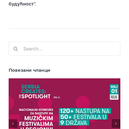
будућност
”.
Search
for:
Повезани чланци