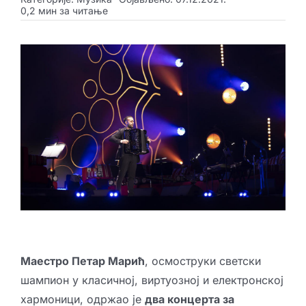
0,2 мин за читање
Креативне индустрије
Публикације
Сарађуј са нама
Промо бокс
Партнери
Контакт
Маестро Петар Марић
, осмоструки светски
шампион у класичној, виртуозној и електронској
хармоници, одржао је
два концерта за