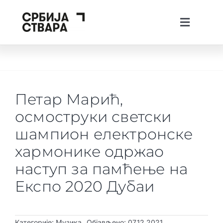
Skip
to
Toggle
content
Navigati
lat
ћир
eng
Тhe Spotlight
О платформи
Петар Марић,
Пројекти
осмоструки светски
Вести
шампион електронске
хармонике одржао
Creative Tech Workshops
наступ за памћење на
Живи у Србији
Експо 2020 Дубаи
Стварај у Србији
Инвестирај у Србији
Категорије:
Музика
Објављено: 07.12.2021.