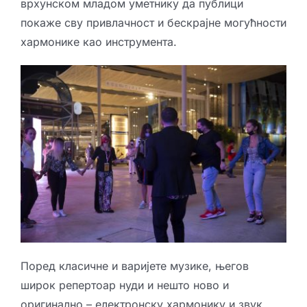
врхунском младом уметнику да публици
покаже сву привлачност и бескрајне могућности
хармонике као инструмента.
Поред класичне и варијете музике, његов
широк репертоар нуди и нешто ново и
оригинално – електронску хармонику и звук