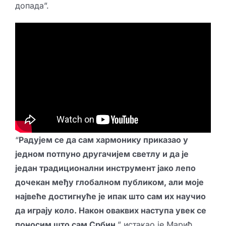
допада”.
“
Радујем се да сам хармонику приказао у
једном потпуно другачијем светлу и да је
један традиционални инструмент јако лепо
дочекан међу глобалном публиком, али моје
највеће достигнуће је ипак што сам их научио
да играју коло. Након оваквих наступа увек се
поносим што сам Србин
,” истакао је Марић.