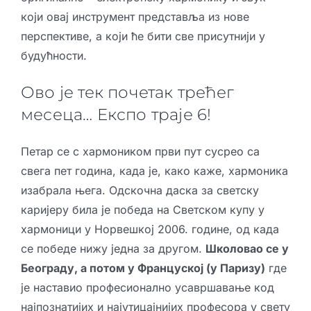
који овај инструмент представља из нове
перспективе, а који ће бити све присутнији у
будућности.
Ово је тек почетак трећег
месеца… Експо траје 6!
Петар се с хармоником први пут сусрео са
свега пет година, када је, како каже, хармоника
изабрала њега. Одскочна даска за светску
каријеру била је победа на Светском купу у
хармоници у Норвешкој 2006. године, од када
се победе нижу једна за другом.
Школовао се у
Београду, а потом у Француској (у Паризу)
где
је наставио професионално усавршавање код
најпознатијих и најутицајнијих професора у свету