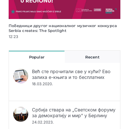
чког конкурса
Национални музички конкурс Serbia creates:
Spotlight vol.2
12:04
Popular
Recent
Већ сте прочитали све у кући? Ево
залиха е-књига и то бесплатних
18.03.2020.
Србија ствара на „Светском форуму
за демократију и мир“ у Берлину
24.02.2023.