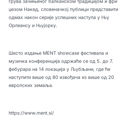
грува зачињеног балканском традицијом и фри
џезом Накед, словеначкој публици представити
одмах након серије успешних наступа у Њу
Орлеансу и Њујорку.
Шесто издање MENT showcase фестивала и
музичка конференција одржаће се од 5. до 7.
фебурара на 14 локација у Љубљани, где ће
наступити више од 80 извођача из више од 20
европских земаља.
https://www.ment.si/