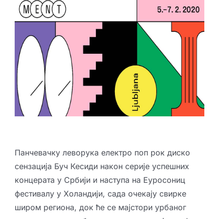
Креативне индустрије
Публикације
Сарађуј са нама
Промо бокс
Партнери
Контакт
Панчевачку леворука електро поп рок диско
сензација Буч Кесиди након серије успешних
концерата у Србији и наступа на Еуросониц
фестивалу у Холандији, сада очекају свирке
широм региона, док ће се мајстори урбаног