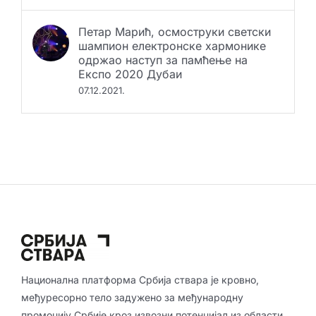
Петар Марић, осмоструки светски
шампион електронске хармонике
одржао наступ за памћење на
Експо 2020 Дубаи
07.12.2021.
Национална платформа Србија ствара је кровно,
међуресорно тело задужено за међународну
промоцију Србије кроз извозни потенцијал из области