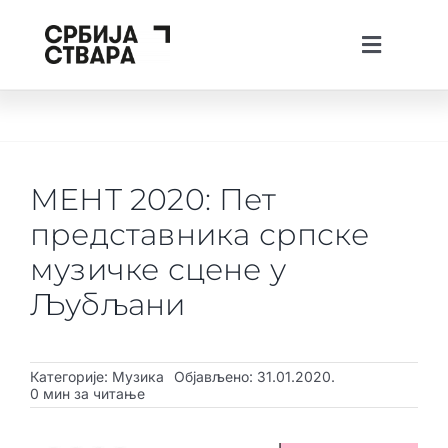
Skip
to
Toggle
content
Navigati
lat
ћир
Тhe Spotlight
О платформи
МЕНТ 2020: Пет
Пројекти
представника српске
Вести
музичке сцене у
Љубљани
Creative Tech Workshops
Живи у Србији
Категорије:
Музика
Објављено: 31.01.2020.
Стварај у Србији
0 мин за читање
Инвестирај у Србији