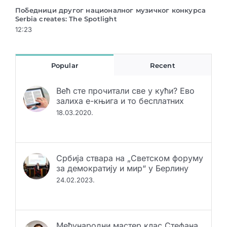
Победници другог националног музичког конкурса
Нац
Serbia creates: The Spotlight
Spot
12:23
12:0
Popular
Recent
Већ сте прочитали све у кући? Ево
залиха е-књига и то бесплатних
18.03.2020.
Србија ствара на „Светском форуму
за демократију и мир“ у Берлину
24.02.2023.
Међународни мастер клас Стефана