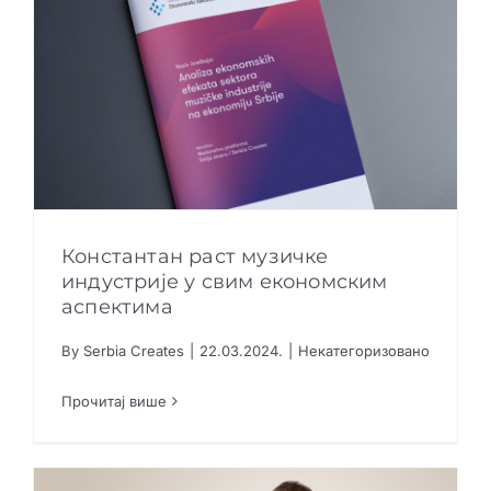
Константан раст музичке
индустрије у свим економским
аспектима
Константан раст музичке индустрије у свим
By
Serbia Creates
|
22.03.2024.
|
Некатегоризовано
економским аспектима
Прочитај више