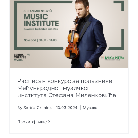
Расписан конкурс за полазнике
Међународног музичког
института Стефана Миленковића
Расписан конкурс за полазнике
Међународног музичког института Стефана
By
Serbia Creates
|
13.03.2024.
|
Музика
Миленковића
Музика
Прочитај више