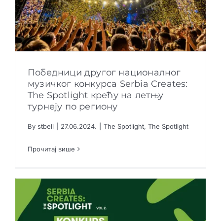
Победници другог националног
музичког конкурса Serbia Creates:
The Spotlight крећу на летњу
турнеју по региону
Победници другог националног музичког
конкурса Serbia Creates: The Spotlight крећу
на летњу турнеју по региону
By
stbeli
|
27.06.2024.
|
The Spotlight
,
The Spotlight
The Spotlight
The Spotlight
Прочитај више