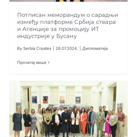
Потписан меморандум о сарадњи
између платформе Србија ствара
и Агенције за промоцију ИТ
Потписан меморандум о сарадњи између
индустрије у Бусану
платформе Србија ствара и Агенције за
промоцију ИТ индустрије у Бусану
By
Serbia Creates
|
26.07.2024.
|
Дипломатија
Дипломатија
Прочитај више