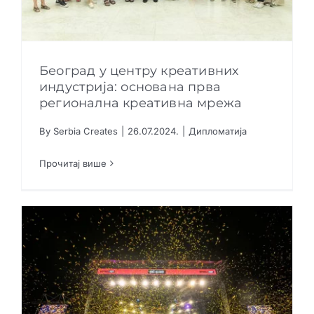
Београд у центру креативних
индустрија: основана прва
регионална креативна мрежа
Београд у центру креативних индустрија:
By
Serbia Creates
|
26.07.2024.
|
Дипломатија
основана прва регионална креативна мрежа
Дипломатија
Прочитај више