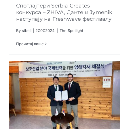
Спотлајтери Serbia Creates
конкурса – ZHIVA, Данте и Jymenik
наступају на Freshwave фестивалу
Спотлајтери Serbia Creates конкурса – ZHIVA,
By
stbeli
|
27.07.2024.
|
The Spotlight
Данте и Jymenik наступају на Freshwave
фестивалу
The Spotlight
Прочитај више