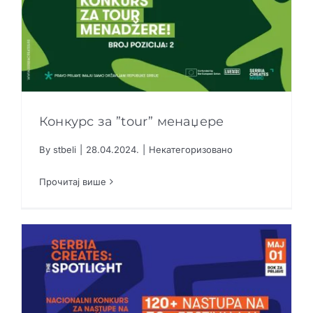
Конкурс за ”tour” менаџере
By
stbeli
|
28.04.2024.
|
Некатегоризовано
Конкурс за ”tour” менаџере
Прочитај више