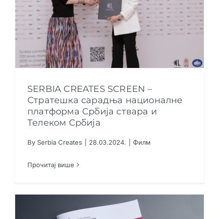
SERBIA CREATES SCREEN –
Стратешка сарадња националне
платформа Србија ствара и
SERBIA CREATES SCREEN – Стратешка
Телеком Србија
сарадња националне платформа Србија
ствара и Телеком Србија
By
Serbia Creates
|
28.03.2024.
|
Филм
Филм
Прочитај више