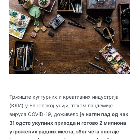
Креативне индустрије
Публикације
Сарађуј са нама
Промо бокс
Партнери
Контакт
Тржиште културних и креативних индустрија
(ККИ) у Европској унији, током пандемије
вируса COVID-19, доживело је
нагли пад од чак
31 одсто укупних прихода и готово 2 милиона
угрожених радних места, због чега постаје