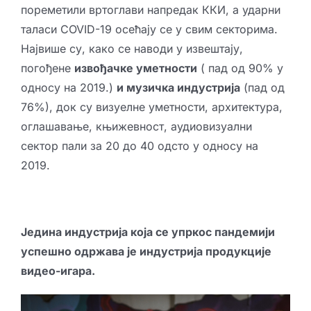
пореметили вртоглави напредак ККИ, а ударни
таласи COVID-19 осећају се у свим секторима.
Највише су, како се наводи у извештају,
погођене
извођачке уметности
( пад од 90% у
односу на 2019.)
и музичка индустрија
(пад од
76%), док су визуелне уметности, архитектура,
оглашавање, књижевност, аудиовизуални
сектор пали за 20 до 40 одсто у односу на
2019.
Једина индустрија која се упркос пандемији
успешно одржава је индустрија продукције
видео-игара.