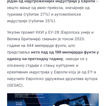
један од најугроженијих индустрија у Европи
–
нешто мање од авио-превоза, значајније од
туризма (губитак 27%) и аутомобилске
индустрије (губитак 25%).
Укупни промет ККИ у ЕУ-28 (Европска унија и
Велика Британија) смањен је током 2020.
године на 444 милијарде фунти, што
представља
нето пад од 199 милијарди фунти у
односу на претходну годину
, наводи се у
опсежној студији о стању културних и
креативних индустрија у Европи коју је од ЕY-а
наручило Европско удружење друштава аутора
(GESAC).