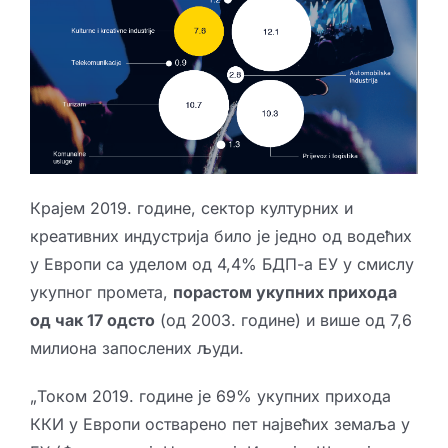
Крајем 2019. године, сектор културних и
креативних индустрија било је једно од водећих
у Европи са уделом од 4,4% БДП-а ЕУ у смислу
укупног промета,
порастом укупних прихода
од чак 17 одсто
(од 2003. године) и више од 7,6
милиона запослених људи.
„Током 2019. године је 69% укупних прихода
ККИ у Европи остварено пет највећих земаља у