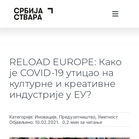
Skip
to
Toggle
content
Navigati
lat
ћир
Тhe Spotlight
О платформи
RELOAD EUROPE: Како
Пројекти
је COVID-19 утицао на
Вести
културне и креативне
индустрије у ЕУ?
Creative Tech Workshops
Живи у Србији
Категорије:
Иновације
,
Предузетништво
,
Уметност
Стварај у Србији
Објављено: 10.02.2021.
0,2 мин за читање
Инвестирај у Србији