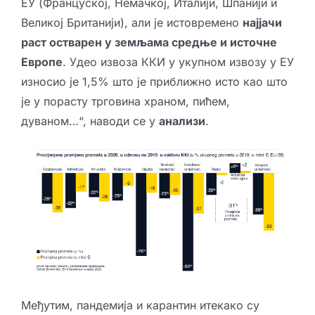
ЕУ (Француској, Немачкој, Италији, Шпанији и
Великој Британији), али је истовремено
најјачи
раст остварен у земљама средње и источне
Европе
. Удео извоза ККИ у укупном извозу у ЕУ
износио је 1,5% што је приближно исто као што
је у порасту трговина храном, пићем,
дуваном…“, наводи се у
анализи
.
Међутим, пандемија и карантин итекако су