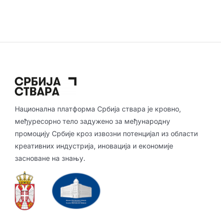
Национална платформа Србија ствара је кровно,
међуресорно тело задужено за међународну
промоцију Србије кроз извозни потенцијал из области
креативних индустрија, иновација и економије
засноване на знању.