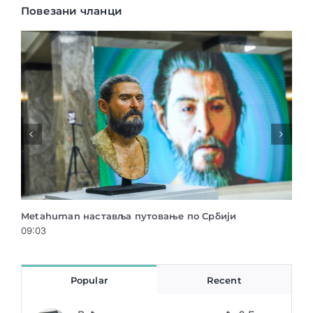
Повезани чланци
утовање по Србији
Менторски програм “Креативна 
су у току!
15:57
Popular
Recent