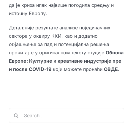
да је криза ипак највише погодила средњу и
источну Европу.
Детаљније резултате анализе појединачних
сектора у оквиру ККИ, као и додатно
објашњење за пад и потенцијална решења
прочитајте у оригиналном тексту студије
Обнова
Европе: Културне и креативне индустрије пре
и после COVID-19
који можете пронаћи
ОВДЕ
.
Search
for: