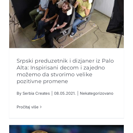
Srpski preduzetnik i dizjaner iz Palo
Alta: Inspirisani decom i zajedno
možemo da stvorimo velike
pozitivne promene
Srpski preduzetnik i dizjaner iz Palo Alta:
Inspirisani decom i zajedno možemo da
stvorimo velike pozitivne promene
By
Serbia Creates
|
08.05.2021.
|
Nekategorizovano
Pročitaj više