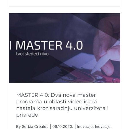
MASTER 4.0: Dva nova master
programa u oblasti video igara
nastala kroz saradnju univerziteta i
MASTER 4.0: Dva nova master programa u
privrede
oblasti video igara nastala kroz saradnju
univerziteta i privrede
By
Serbia Creates
|
06.10.2020.
|
Inovacije
,
Inovacije
,