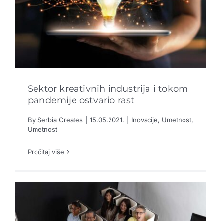
Sektor kreativnih industrija i tokom
pandemije ostvario rast
By
Serbia Creates
|
15.05.2021.
|
Inovacije
,
Umetnost
,
Sektor kreativnih industrija i tokom pandemije
Umetnost
ostvario rast
Inovacije
Umetnost
Umetnost
Pročitaj više