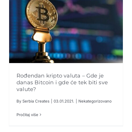
Rođendan kripto valuta – Gde je
danas Bitcoin i gde će tek biti sve
valute?
Rođendan kripto valuta – Gde je danas Bitcoin
By
Serbia Creates
|
03.01.2021.
|
Nekategorizovano
i gde će tek biti sve valute?
Pročitaj više