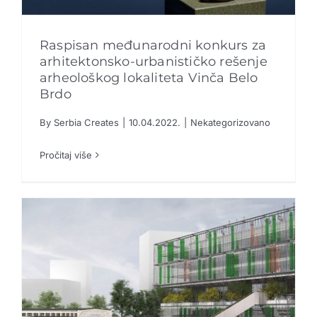
Raspisan međunarodni konkurs za
arhitektonsko-urbanističko rešenje
arheološkog lokaliteta Vinča Belo
Brdo
Raspisan međunarodni konkurs za
arhitektonsko-urbanističko rešenje
arheološkog lokaliteta Vinča Belo Brdo
By
Serbia Creates
|
10.04.2022.
|
Nekategorizovano
Pročitaj više