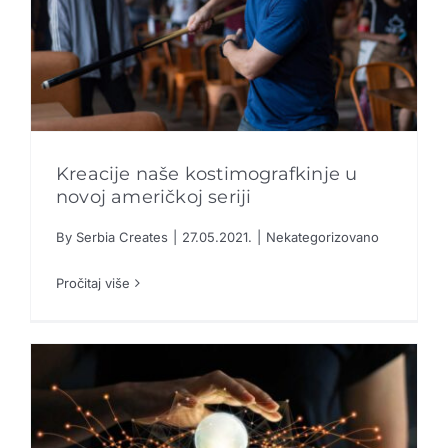
Kreacije naše kostimografkinje u
novoj američkoj seriji
By
Serbia Creates
|
27.05.2021.
|
Nekategorizovano
Kreacije naše kostimografkinje u novoj
američkoj seriji
Pročitaj više