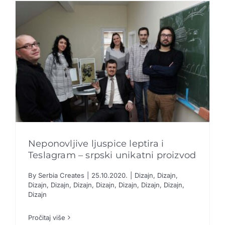
Neponovljive ljuspice leptira i
Teslagram – srpski unikatni proizvod
Neponovljive ljuspice leptira i Teslagram –
By
Serbia Creates
|
25.10.2020.
|
Dizajn
,
Dizajn
,
srpski unikatni proizvod
Dizajn
,
Dizajn
,
Dizajn
,
Dizajn
,
Dizajn
,
Dizajn
,
Dizajn
,
Dizajn
Dizajn
Dizajn
Dizajn
Dizajn
Dizajn
Dizajn
Dizajn
Dizajn
Dizajn
Dizajn
Pročitaj više