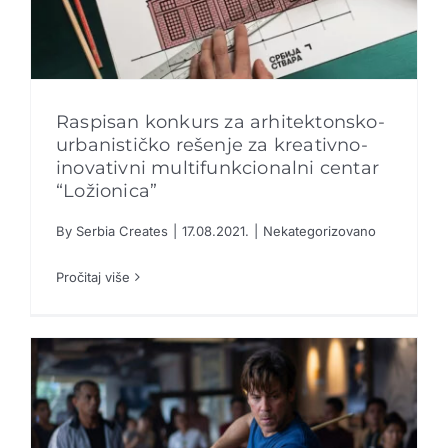
Raspisan konkurs za arhitektonsko-
urbanističko rešenje za kreativno-
inovativni multifunkcionalni centar
“Ložionica”
Raspisan konkurs za arhitektonsko-
urbanističko rešenje za kreativno-inovativni
multifunkcionalni centar “Ložionica”
By
Serbia Creates
|
17.08.2021.
|
Nekategorizovano
Pročitaj više