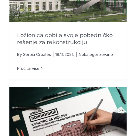
Ložionica dobila svoje pobedničko
rešenje za rekonstrukciju
By
Serbia Creates
|
18.11.2021.
|
Nekategorizovano
Ložionica dobila svoje pobedničko rešenje za
rekonstrukciju
Pročitaj više