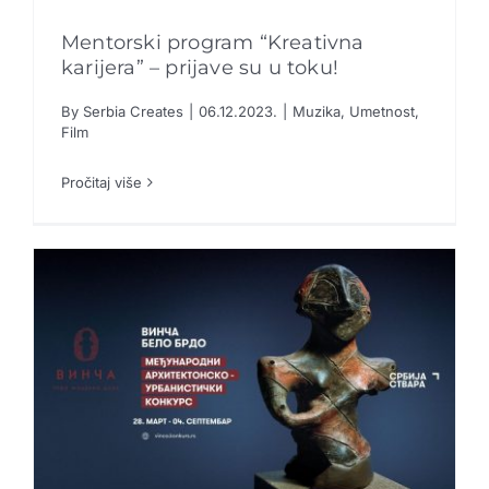
Kreativne industrije
Mentorski program “Kreativna
karijera” – prijave su u toku!
Publikacije
By
Serbia Creates
|
06.12.2023.
|
Muzika
,
Umetnost
,
Sarađuj sa nama
Mentorski program “Kreativna karijera” –
Film
prijave su u toku!
Muzika
Umetnost
Film
Promo boks
Pročitaj više
Partneri
Kontakt