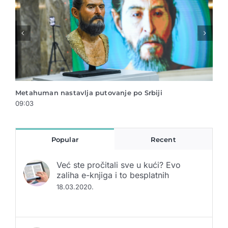
Novi Sad na UNESKO listi – prvi grad u ovom delu
Vinč
Evrope na polju digitalnih umetnosti
13:2
14:24
Popular
Recent
Već ste pročitali sve u kući? Evo
zaliha e-knjiga i to besplatnih
18.03.2020.