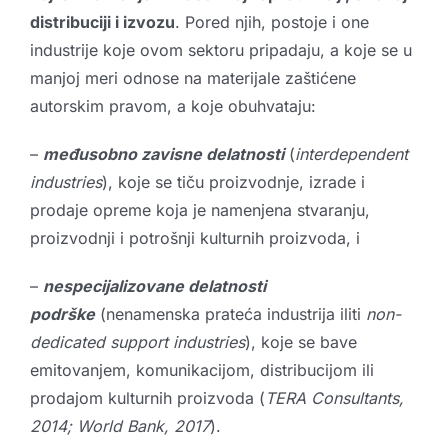
distribuciji i izvozu
. Pored njih, postoje i one
industrije koje ovom sektoru pripadaju, a koje se u
manjoj meri odnose na materijale zaštićene
autorskim pravom, a koje obuhvataju:
–
međusobno zavisne delatnosti
(
interdependent
industries
), koje se tiču proizvodnje, izrade i
prodaje opreme koja je namenjena stvaranju,
proizvodnji i potrošnji kulturnih proizvoda, i
–
nespecijalizovane delatnosti
podrške
(nenamenska prateća industrija iliti
non-
dedicated support industries
), koje se bave
emitovanjem, komunikacijom, distribucijom ili
prodajom kulturnih proizvoda (
TERA Consultants,
2014; World Bank, 2017
).