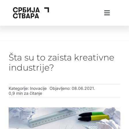
Skip
to
Toggle
content
Navigati
ћир
lat
The Spotlight
O platformi
Šta su to zaista kreativne
Projekti
industrije?
Vesti
Creative Tech Workshops
Kategorije:
Inovacije
Objavljeno: 08.06.2021.
0,9 min za čitanje
Živi u Srbiji
Stvaraj u Srbiji
Investiraj u Srbiji