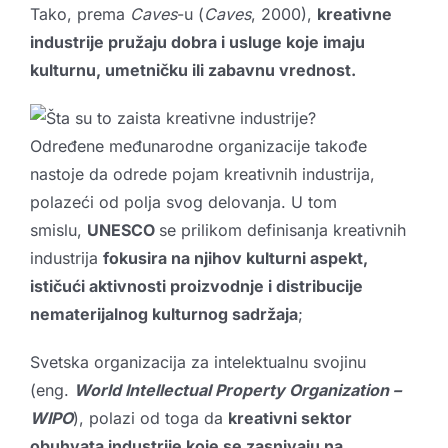
Tako, prema
Caves
-u (
Caves
, 2000),
kreativne
industrije pružaju dobra i usluge koje imaju
kulturnu, umetničku ili zabavnu vrednost.
Određene međunarodne organizacije takođe
nastoje da odrede pojam kreativnih industrija,
polazeći od polja svog delovanja. U tom
smislu,
UNESCO
se prilikom definisanja kreativnih
industrija
fokusira na njihov kulturni aspekt,
ističući aktivnosti proizvodnje i distribucije
nematerijalnog kulturnog sadržaja
;
Svetska organizacija za intelektualnu svojinu
(eng.
World Intellectual Property Organization –
WIPO
), polazi od toga da
kreativni sektor
obuhvata industrije koje se zasnivaju na