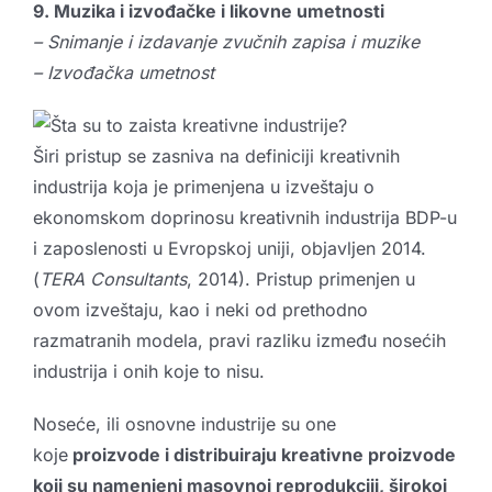
9. Muzika i izvođačke i likovne umetnosti
– Snimanje i izdavanje zvučnih zapisa i muzike
– Izvođačka umetnost
Širi pristup se zasniva na definiciji kreativnih
industrija koja je primenjena u izveštaju o
ekonomskom doprinosu kreativnih industrija BDP-u
i zaposlenosti u Evropskoj uniji, objavljen 2014.
(
TERA Consultants
, 2014). Pristup primenjen u
ovom izveštaju, kao i neki od prethodno
razmatranih modela, pravi razliku između nosećih
industrija i onih koje to nisu.
Noseće, ili osnovne industrije su one
koje
proizvode i distribuiraju kreativne proizvode
koji su namenjeni masovnoj reprodukciji, širokoj