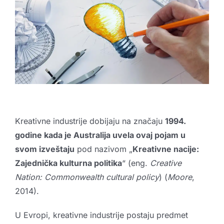
Kreativne industrije
Publikacije
Sarađuj sa nama
Promo boks
Partneri
Kontakt
Kreativne industrije dobijaju na značaju
1994.
godine kada je Australija uvela ovaj pojam u
svom izveštaju
pod nazivom „
Kreativne nacije:
Zajednička kulturna politika
“ (eng.
Creative
Nation: Commonwealth cultural policy
) (
Moore
,
2014).
U Evropi, kreativne industrije postaju predmet