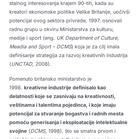
stalnog interesovanja krajem 90-tih, kada su
kreatori ekonomske politike Velike Britanije, uočivši
potencijal ovog sektora privrede, 1997. osnovali
radnu grupu u okviru Ministarstva za kulturu,
medije i sport (eng.
UK Department of Culture,
Meadia and Sport – DCMS
) koja je za cilj imala
definisanje strategija za razvoj kreativnih industrija
(
UNCTAD
, 2008).
Pomenuto britansko ministarstvo je
1998.
kreativne industrije definisalo kao
delatnosti koje se zasnivaju na kreativnosti,
veštinama i talentima pojedinca, i koje imaju
potencijal za stvaranje bogastva i radnih mesta
pomoću generisanja i eksploatacije intelektualne
svojine
(
DCMS
, 1998), što se smatra prvom i