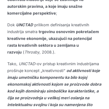
autorskim pravima, a koje imaju snažne
komercijalne perspektive
;
Dok
UNCTAD
prilikom definisanja kreativnih
industrija smatra
trgovinu osnovnim pokretačem
kreativne ekonomije, ukazujući na potencijal
rasta kreativnih sektora u zemljama u
razvoju
(
Throsby
, 2008.).
Tako,
UNCTAD
-ov pristup kreativnim industrijama
proširuje koncept „kreativnosti“
od aktivnosti koje
imaju umetničku komponentu ka bilo kojoj
ekonomskoj aktivnosti kojom se proizvode dobra
kod kojih dominiraju simboličke karakteristike, a
čija se proizvodnja u velikoj meri oslanja na
intelektualnu svojinu i koja su namenjena što