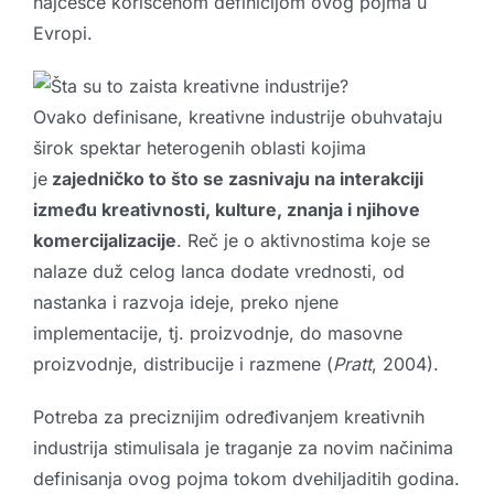
najčešće korišćenom definicijom ovog pojma u
Evropi.
Ovako definisane, kreativne industrije obuhvataju
širok spektar heterogenih oblasti kojima
je
zajedničko to što se zasnivaju na interakciji
između kreativnosti, kulture, znanja i njihove
komercijalizacije
. Reč je o aktivnostima koje se
nalaze duž celog lanca dodate vrednosti, od
nastanka i razvoja ideje, preko njene
implementacije, tj. proizvodnje, do masovne
proizvodnje, distribucije i razmene (
Pratt
, 2004).
Potreba za preciznijim određivanjem kreativnih
industrija stimulisala je traganje za novim načinima
definisanja ovog pojma tokom dvehiljaditih godina.