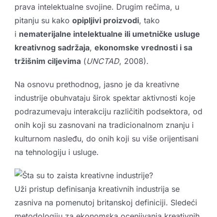
prava intelektualne svojine. Drugim rečima, u
pitanju su kako
opipljivi proizvodi
, tako
i
nematerijalne intelektualne ili umetničke usluge
kreativnog sadržaja
,
ekonomske vrednosti i sa
tržišnim ciljevima
(
UNCTAD
, 2008).
Na osnovu prethodnog, jasno je da kreativne
industrije obuhvataju širok spektar aktivnosti koje
podrazumevaju interakciju različitih podsektora, od
onih koji su zasnovani na tradicionalnom znanju i
kulturnom nasleđu, do onih koji su više orijentisani
na tehnologiju i usluge.
Uži pristup definisanja kreativnih industrija se
zasniva na pomenutoj britanskoj definiciji. Sledeći
metodologiju za ekonomska ocenjivanja kreativnih