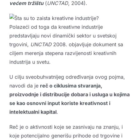
većem tržištu
(
UNCTAD
, 2004).
Polazeći od toga da kreativne industrije
predstavljaju novi dinamički sektor u svetskoj
trgovini,
UNCTAD
2008. objavljuje dokument sa
ciljem merenja stepena razvijenosti kreativnih
industrija u svetu.
U cilju sveobuhvatnijeg određivanja ovog pojma,
navodi da je
reč o ciklusima stvaranja,
proizvodnje i distribucije dobara i usluga u kojima
se kao osnovni input koriste kreativnost i
intelektualni kapital
.
Reč je o aktivnosti koje se zasnivaju na znanju, i
koje potencijalno generišu prihode od trgovine i