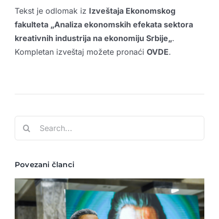
Tekst je odlomak iz
Izveštaja Ekonomskog
fakulteta „
Analiza ekonomskih efekata sektora
kreativnih industrija na ekonomiju Srbije
„
.
Kompletan izveštaj možete pronaći
OVDE
.
Search
for:
Povezani članci