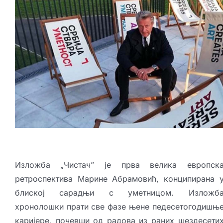
Креативне индустрије
Публикације
Сарађуј са нама
Промо бокс
Партнери
Контакт
Изложба „Чистач” је прва велика европск
ретроспектива Марине Абрамовић, конципирана 
блиској сарадњи с уметницом. Изложб
хронолошки прати све фазе њене педесетогодишњ
каријере, почевши од радова из раних шездесети