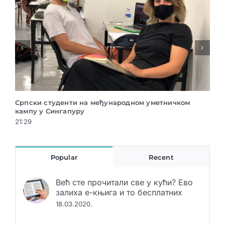
народном уметничком
Археолошка изложба „Сан неолитск
у Музеју Војводине
21:29
Popular
Recent
Већ сте прочитали све у кући? Ево
залиха е-књига и то бесплатних
18.03.2020.