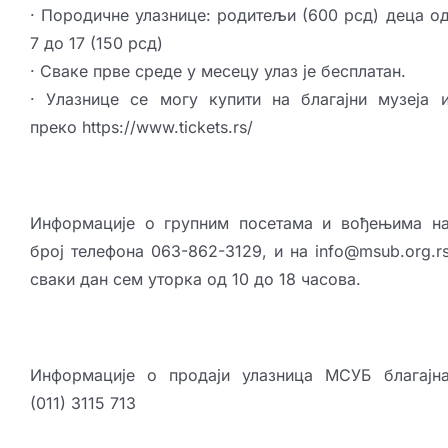
· Породичне улазнице: родитељи (600 рсд) деца о
7 до 17 (150 рсд)
· Сваке прве среде у месецу улаз је бесплатан.
· Улазнице се могу купити на благајни музеја 
преко https://www.tickets.rs/
Информације о групним посетама и вођењима н
број телефона 063-862-3129, и на info@msub.org.r
сваки дан сем уторка од 10 до 18 часова.
Информације о продаји улазница МСУБ благајн
(011) 3115 713