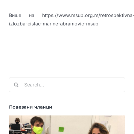
Више на
https://www.msub.org.rs/retrospektivna
izlozba-cistac-marine-abramovic-msub
Search
for:
Повезани чланци