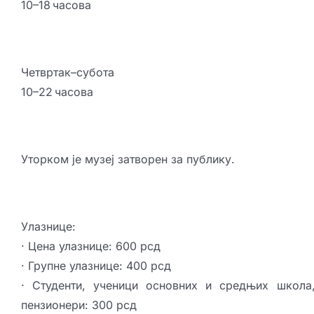
10–18 часова
Четвртак–субота
10–22 часова
Уторком је музеј затворен за публику.
Улазнице:
· Цена улазнице: 600 рсд
· Групне улазнице: 400 рсд
· Студенти, ученици основних и средњих школа
пензионери: 300 рсд