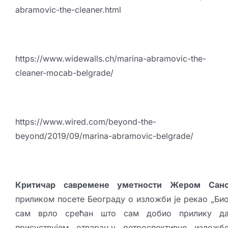
abramovic-the-cleaner.html
https://www.widewalls.ch/marina-abramovic-the-
cleaner-mocab-belgrade/
https://www.wired.com/beyond-the-
beyond/2019/09/marina-abramovic-belgrade/
Критичар савремене уметности Жером Сан
приликом посете Београду о изложби је рекао „Би
сам врло срећан што сам добио прилику д
присуствујем отварању ретроспективне изложб