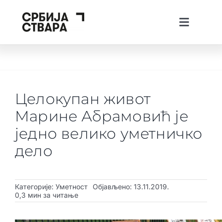
Skip
to
Toggle
content
Navigati
lat
ћир
Тhe Spotlight
О платформи
Целокупан живот
Пројекти
Марине Абрамовић је
Вести
једно велико уметничко
дело
Creative Tech Workshops
Живи у Србији
Категорије:
Уметност
Објављено: 13.11.2019.
Стварај у Србији
0,3 мин за читање
Инвестирај у Србији