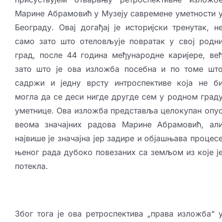
Марине Абрамовић у Музеју савремене уметности 
Београду. Овај догађај је историјски тренутак, н
само зато што отеловљује повратак у свој родн
град, после 44 година међународне каријере, ве
зато што је ова изложба посебна и по томе шт
садржи и једну врсту интроспективе која не б
могла да се деси нигде другде сем у родном град
уметнице. Ова изложба представља целокупан опу
веома значајних радова Марине Абрамовић, ал
највише је значајна јер задире и објашњава процес
њеног рада дубоко повезаних са земљом из које ј
потекла.
Због тога је ова ретроспектива „права изложба“ 