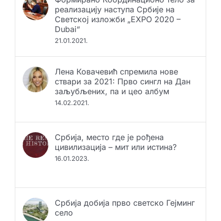
реализацију наступа Србије на
Светској изложби „EXPO 2020 –
Dubai“
21.01.2021.
Лена Ковачевић спремила нове
ствари за 2021: Прво сингл на Дан
заљубљених, па и цео албум
14.02.2021.
Србија, место где је рођена
цивилизација – мит или истина?
16.01.2023.
Србија добија прво светско Гејминг
село