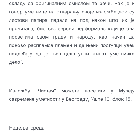
складу са оригиналним смислом те речи. Чак је 
говор уметнице на отварању своје изложбе док с
листови папира падали на под након што их ј
прочитала, био својеврсни перформанс који је он
посветила свом граду и народу, као начин д
поново распламса пламен и да њени поступци уве
подсећају да је њен целокупни живот уметничк
дело”.
Изложбу „Чистач“ можете посетити у Музеј
савремене уметности у Београду, Ушће 10, блок 15.
Недеља–среда