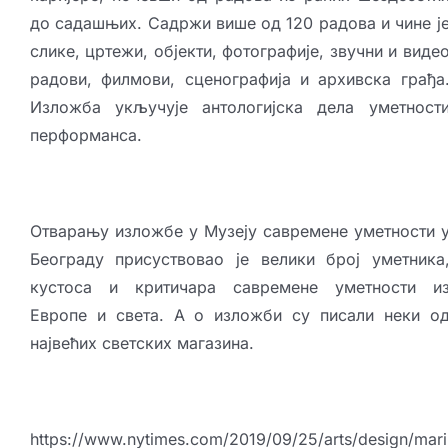
до садашњих. Садржи више од 120 радова и чине ј
слике, цртежи, објекти, фотографије, звучни и виде
радови, филмови, сценографија и архивска грађа
Изложба укључује антологијска дела уметност
перформанса.
Отварању изложбе у Музеју савремене уметности 
Београду присуствовао је велики број уметника
кустоса и критичара савремене уметности и
Европе и света. А о изложби су писали неки о
највећих
светских магазина.
https://www.nytimes.com/2019/09/25/arts/design/mari