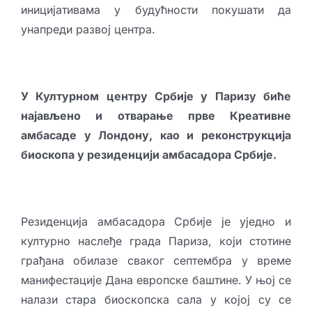
иницијативама у будућности покушати да
унапреди развој центра.
У Културном центру Србије у Паризу биће
најављено и отварање прве Креативне
амбасаде у Лондону, као и реконструкција
биоскопа у резиденцији амбасадора Србије.
Резиденција амбасадора Србије је уједно и
културно наслеђе града Париза, који стотине
грађана обилазе сваког септембра у време
манифестације Данa европске баштине. У њој се
налази стара биоскопска сала у којој су се