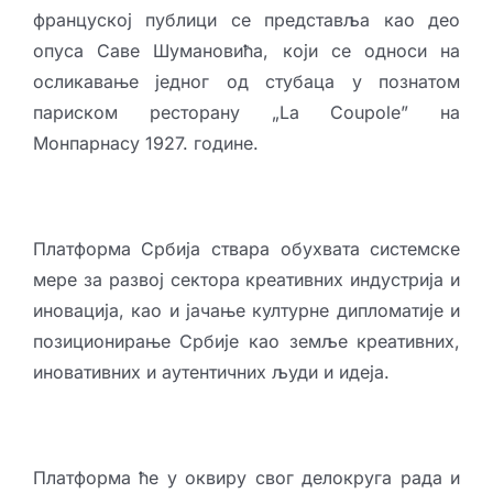
француској публици се представља као део
опуса Саве Шумановића, који се односи на
осликавање једног од стубаца у познатом
париском ресторану „La Coupole” на
Монпарнасу 1927. године.
Платформa Србија ствара обухвата системске
мере за развој сектора креативних индустрија и
иновација, као и јачање културне дипломатије и
позиционирање Србије као земље креативних,
иновативних и аутентичних људи и идеја.
Платформа ће у оквиру свог делокруга рада и