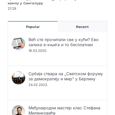
 у Сингапуру
у Музеју Војв
21:29
Popular
Recent
Већ сте прочитали све у кући? Ево
залиха е-књига и то бесплатних
18.03.2020.
Србија ствара на „Светском форуму
за демократију и мир“ у Берлину
24.02.2023.
Међународни мастер клас Стефана
Миленковића