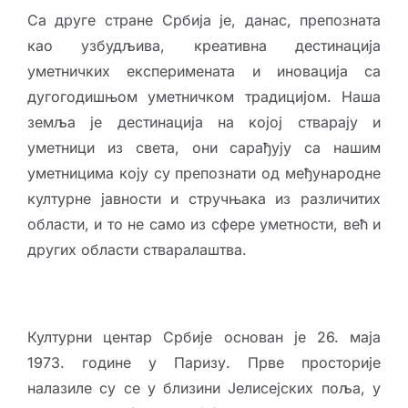
Са друге стране Србија је, данас, препозната
као узбудљива, креативна дестинација
уметничких експеримената и иновација са
дугогодишњом уметничком традицијом. Наша
земља је дестинација на којој стварају и
уметници из света, они сарађују са нашим
уметницима коју су препознати од међународне
културне јавности и стручњака из различитих
области, и то не само из сфере уметности, већ и
других области стваралаштва.
Културни центар Србије основан је 26. маја
1973. године у Паризу. Прве просторије
налазиле су се у близини Јелисејских поља, у