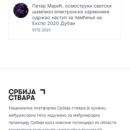
Петар Марић, осмоструки светски
шампион електронске хармонике
одржао наступ за памћење на
Експо 2020 Дубаи
07.12.2021.
Национална платформа Србија ствара је кровно,
међуресорно тело задужено за међународну
промоцију Србије кроз извозни потенцијал из области
креативних индустрија, иновација и економије