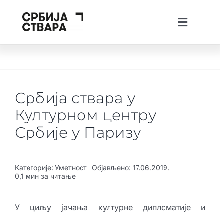
Skip
to
Toggle
content
Navigati
lat
ћир
Тhe Spotlight
О платформи
Србија ствара у
Пројекти
Културном центру
Вести
Србије у Паризу
Creative Tech Workshops
Категорије:
Уметност
Објављено: 17.06.2019.
Живи у Србији
0,1 мин за читање
Стварај у Србији
У циљу јачања културне дипломатије и
Инвестирај у Србији