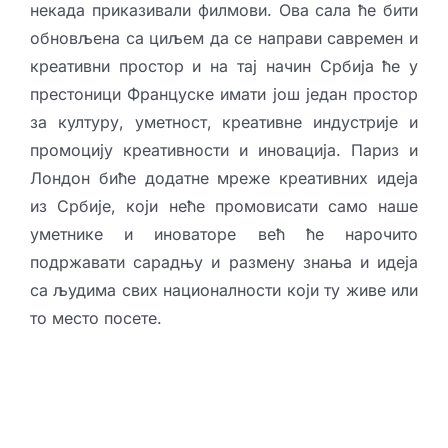
некада приказивали филмови. Ова сала ће бити
обновљена са циљем да се направи савремен и
креативни простор и на тај начин Србија ће у
престоници Француске имати још један простор
за културу, уметност, креативне индустрије и
промоцију креативности и иновација. Париз и
Лондон биће додатне мреже креативних идеја
из Србије, који неће промовисати само наше
уметнике и иноваторе већ ће нарочито
подржавати сарадњу и размену знања и идеја
са људима свих националности који ту живе или
то место посете.