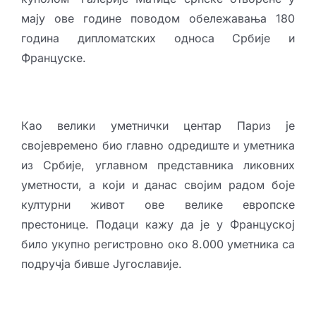
мају ове године поводом обележавања 180
година дипломатских односа Србије и
Француске.
Као велики уметнички центар Париз је
својевремено био главно одредиште и уметника
из Србије, углавном представника ликовних
уметности, а који и данас својим радом боје
културни живот ове велике европске
престонице. Подаци кажу да је у Француској
било укупно регистровно око 8.000 уметника са
подручја бивше Југославије.