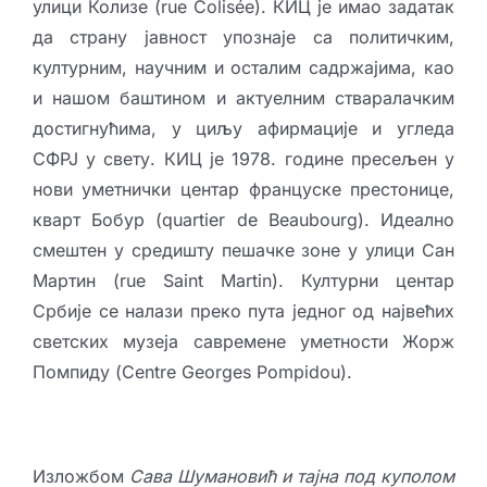
улици Колизе (rue Colisée). КИЦ је имао задатак
да страну јавност упознаје са политичким,
културним, научним и осталим садржајима, као
и нашом баштином и актуелним стваралачким
достигнућима, у циљу афирмације и угледа
СФРЈ у свету. КИЦ је 1978. године пресељен у
нови уметнички центар француске престонице,
кварт Бобур (quartier de Beaubourg). Идеално
смештен у средишту пешачке зоне у улици Сан
Мартин (rue Saint Martin). Културни центар
Србије се налази преко пута једног од највећих
светских музеја савремене уметности Жорж
Помпиду (Centre Georges Pompidou).
Изложбом
Сава Шумановић и тајна под куполом