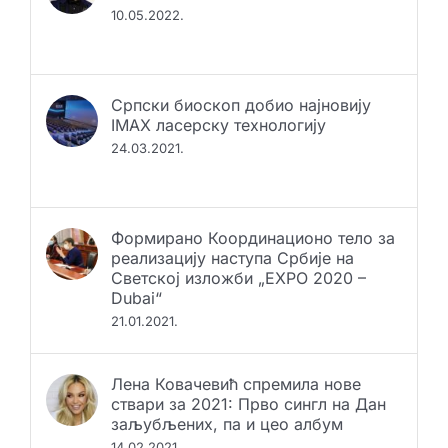
10.05.2022.
Српски биоскоп добио најновију
IMAX ласерску технологију
24.03.2021.
Формирано Координационо тело за
реализацију наступа Србије на
Светској изложби „EXPO 2020 –
Dubai“
21.01.2021.
Лена Ковачевић спремила нове
ствари за 2021: Прво сингл на Дан
заљубљених, па и цео албум
14.02.2021.