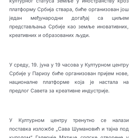
културног статуса земље у иностранству кроз
Креативне индустрије
платформу Србија ствара, биће организован још
један међународни догађај са циљем
Публикације
представљања Србије као земље иновативних,
Сарађуј са нама
креативних и образованих људи.
Промо бокс
Партнери
У среду, 19. јуна у 19 часова у Културном центру
Србије у Паризу биће организован пријем нове,
Контакт
националне платформе која је настала на
предлог Савета за креативне индустрије.
У Културном центру тренутно се налази
поставка изложбе „Сава Шумановић и тајна под
куполом“ Галерије Матице српске отворене у