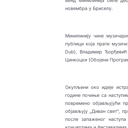
Бенд Минилинија биће део 
новембра у Бриселу.
Минилинију чине музичари
публици која прати музичк
Dub), Владимир Ђорђевић
Цинкоцки (Обојени Програм
Окупљени око идеје истр
године почиње са наступи
повремено објављујући пр
објављују „Диван свет“, п
после запаженог наступа
концертима и фестивалима.