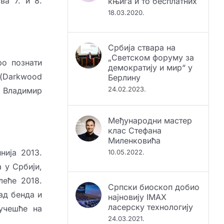
ва 7. и 8.
18.03.2020.
Србија ствара на
„Светском форуму за
демократију и мир“ у
ро познати
Берлину
 (Darkwood
24.02.2023.
, Владимир
Међународни мастер
клас Стефана
Миленковића
10.05.2022.
нија 2013.
 у Србији,
Српски биоскоп добио
леће 2018.
најновију IMAX
ад бенда и
ласерску технологију
 учешће на
24.03.2021.