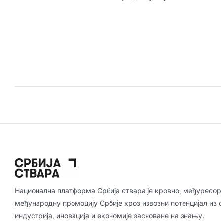
Национална платформа Србија ствара је кровно, међуресор
међународну промоцију Србије кроз извозни потенцијал из 
индустрија, иновација и економије засноване на знању.