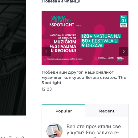
Повезани чланци
ругог националног
Национални музички конкурс Serbia
урса Serbia creates: The
creates:The Spotlight vol.2
12:04
Popular
Recent
Већ сте прочитали све
у кући? Ево залиха е-
књига и то бесплатних