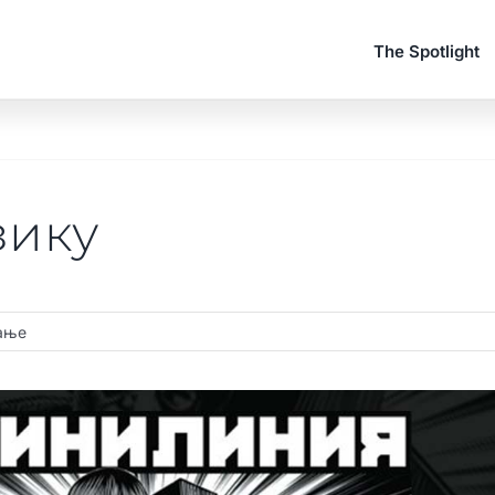
The Spotlight
зику
тање