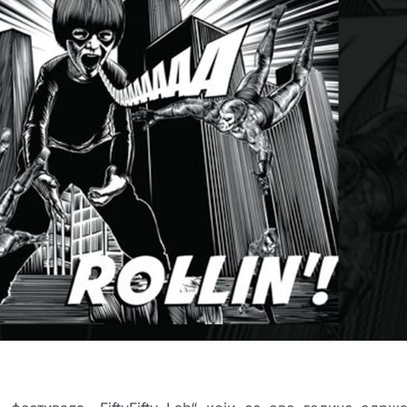
Победници д
музичког конк
Spotlight
12:23