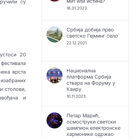
оручили су
16.01.2023.
Србија добија прво
светско Гејминг село
22.12.2021.
кустоси 20
 фестивала
Национална
нека врста
платформа Србија
ствара на Форуму у
 изабраних
Каиру
и столови,
10.11.2023.
звођача и
Петар Марић,
осмоструки светски
шампион електронске
хармонике одржао
наступ за памћење на