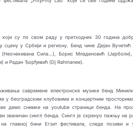
фестивала „FiftyFifty Lab“ који се ове године одржа
 који су по свом раду у претходних 30 година доб
у сцену у Србији и региону. Бенд чине Дејан Вучетић
 (Неочекивана Сила…), Борис Младеновић (Јарболи)
) и Радан Ђорђевић (Dj Rahmanee).
аживања савремене електронске музике бенд Минили
ма у београдским клубовима и концертним просторима
ве демо снимке на youtube страници бенда. На про
рви званичан сингл бенда. Сингл је скренуо пажњу на р
 на главној бини Егзит фестивала, следе позиви и