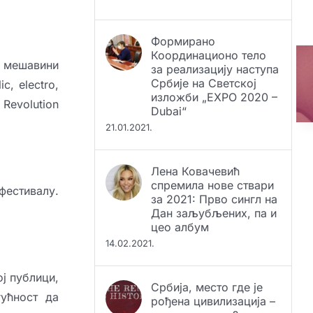
Формирано
Координационо тело
за реализацију наступа
о мешавини
Србије на Светској
, electro,
изложби „EXPO 2020 –
Dubai“
Revolution
21.01.2021.
Лена Ковачевић
спремила нове ствари
за 2021: Прво сингл на
 фестивалу.
Дан заљубљених, па и
цео албум
14.02.2021.
Србија, место где је
ј публици,
рођена цивилизација –
ућност да
мит или истина?