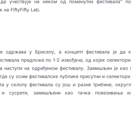
 да учествује на неком од поменутих фестивала“ п
на FiftyFifty Lab.
“ се одржава у Бриселу, а концепт фестивала је да 
естивала предложе по 1-2 извођача, од којих селектори
да наступи на одређеном фестивалу. Замишљен је као 
 где су осим фестивалске публике присутни и селектори
а у склопу фестивала су још и разне трибине, округл
и и сусрети, замишљени као тачка повезивања и