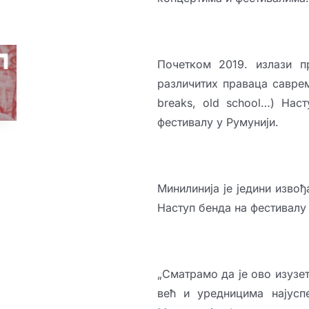
Почетком 2019. излази пр
различитих праваца савреме
breaks, old school…) Нас
фестивалу у Румунији.
Минилинија је једини извођа
Наступ бенда на фестивалу
„Сматрамо да је ово изузе
већ и уредницима најусп