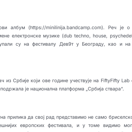
ви албум (https://minilinija.bandcamp.com). Реч је 
не електронске музике (dub techno, house, psychedelic
тупали су на фестивалу Дев9т у Београду, као и на 
ч из Србије који ове године учествује на FiftyFifty Lab
 подржала је национална платформа „Србија ствара“.
тна прилика да свој рад представимо не само бриселско
ешнијих европских фестивала, и у томе видимо мог