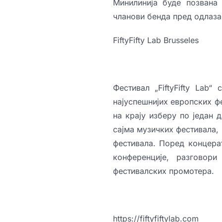
Минилинија буде позвана
чланови бенда пред одлазак 
FiftyFifty Lab Brusseles
Фестивал „FiftyFifty Lab
најуспешнијих европских ф
на крају изберу по један 
сајма музичких фестивала,
фестивала. Поред концерат
конференције, разговор
фестивалских промотера.
https://fiftyfiftylab.com