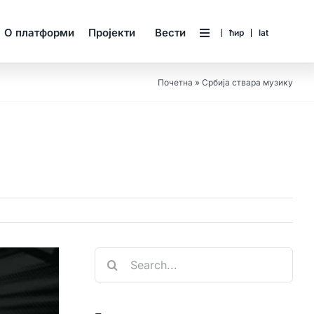
О платформи
Пројекти
Вести
ћир
lat
Почетна
»
Србија ствара музику
Search
for: