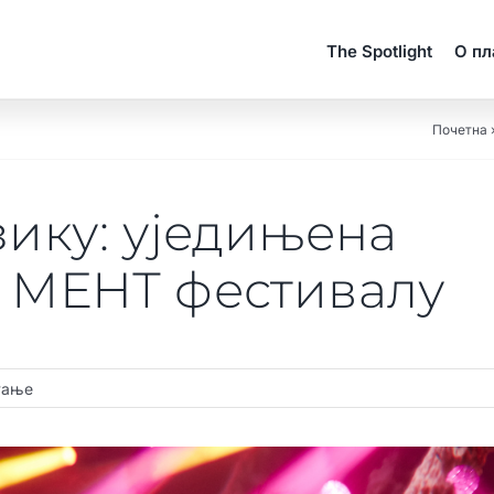
The Spotlight
О п
Почетна
зику: уједињена
а МЕНТ фестивалу
тање