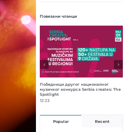
Повезани чланци
Национални музички конкурс Serbia
Кон
creates:The Spotlight vol.2
у с
12:04
16:5
Popular
Recent
Већ сте прочитали све