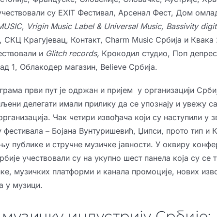
учествовали су EXIT Фестивал, Арсенал Фест, Дом омла
MUSIC
,
Vrigin Music Label & Universal Music, Bassivity digit
 СКЦ Крагујевац, Контакт, Charm Music Србија и Квака 
ествовали и
Glitch
records
,
Крокодил студио, Поп депрес
д 1, Облакодер магазин, Believe Србија.
грама први пут је одржан и пријем у организацији Срби
упљени делегати имали прилику да се упознају и увежу с
рганизација. Чак четири извођача који су наступили у 
фестивала – Бојана Вунтуришевић, Џипси, прото тип и 
у публике и стручне музичке јавности. У оквиру конфе
рбије учествовали су на укупно шест панела која су се 
ике, музичких платформи и канала промоције, нових изв
а у музици.
 музичку индустрију Србије: