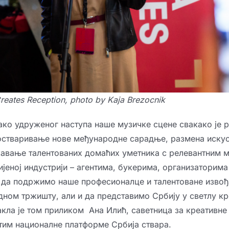
Creates Reception, photo by Kaja Brezocnik
ко удруженог наступа наше музичке сцене свакако је р
остваривање нове међународне сарадње, размена искус
авање талентованих домаћих уметника с релевантним 
ијеној индустрији – агентима, букерима, организаторима
н да подржимо наше професионалце и талентоване извођ
ном тржишту, али и да представимо Србију у светлу кр
кла је том приликом Ана Илић, саветница за креативне 
тим националне платформе Србија ствара.