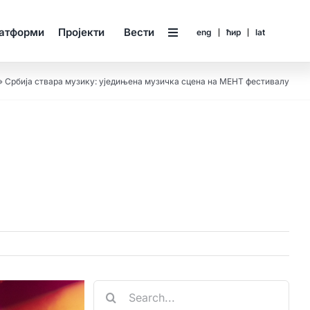
латформи
Пројекти
Вести
eng
ћир
lat
»
Србија ствара музику: уједињена музичка сцена на МЕНТ фестивалу
Search
for: