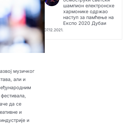
шампион електронске
хармонике одржао
наступ за памћење на
Експо 2020 Дубаи
07.12.2021.
азвој музичког
тава, али и
међународним
 фестивала,
аче да се
еативне и
индустрије и