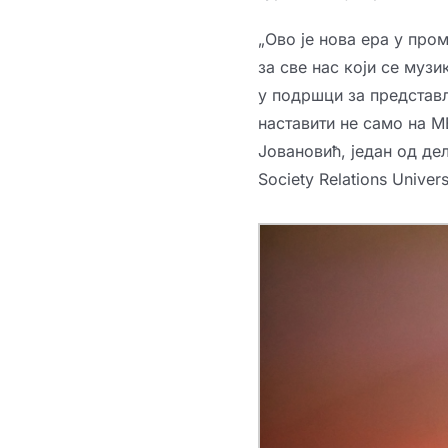
„Ово је нова ера у про
за све нас који се муз
у подршци за представљ
наставити не само на М
Јовановић, један од деле
Society Relations Univer