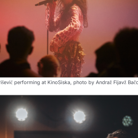
šević performing at KinoSiska, photo by Andraž Fijavž Bač