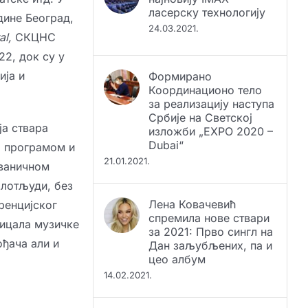
ласерску технологију
дине Београд,
24.03.2021.
al,
СКЦНС
22, док су у
Формирано
ија и
Координационо тело
за реализацију наступа
Србије на Светској
изложби „EXPO 2020 –
ја ствара
Dubai“
а програмом и
21.01.2021.
званичном
Клотљуди, без
Лена Ковачевић
ренцијског
спремила нове ствари
за 2021: Прво сингл на
тицала музичке
Дан заљубљених, па и
ођача али и
цео албум
14.02.2021.
Србија, место где је