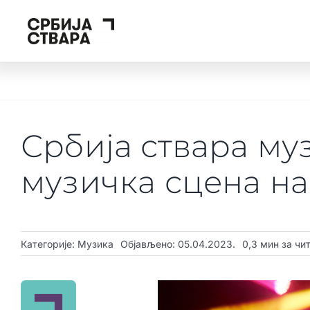
Skip
to
content
Србија ствара му
музичка сцена н
Категорије:
Музика
Објављено: 05.04.2023.
0,3 мин за чи