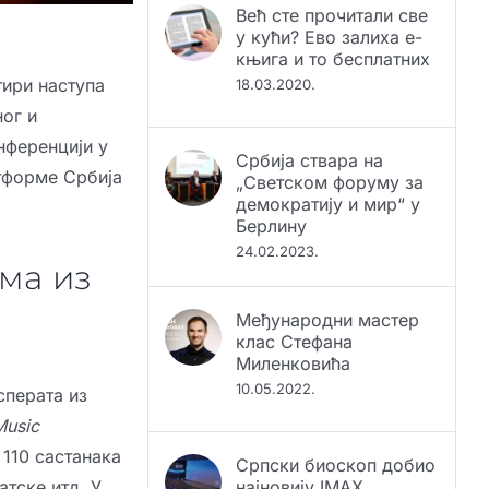
у кући? Ево залиха е-
књига и то бесплатних
18.03.2020.
тири наступа
ог и
Србија ствара на
нференцији у
„Светском форуму за
тформе Србија
демократију и мир“ у
Берлину
24.02.2023.
ма из
Међународни мастер
клас Стефана
Миленковића
10.05.2022.
сперата из
Music
Српски биоскоп добио
 110 састанака
најновију IMAX
атске итд. У