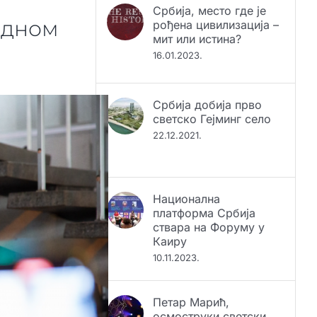
рођена цивилизација –
одном
мит или истина?
16.01.2023.
Србија добија прво
светско Гејминг село
22.12.2021.
Национална
платформа Србија
ствара на Форуму у
Каиру
10.11.2023.
Петар Марић,
осмоструки светски