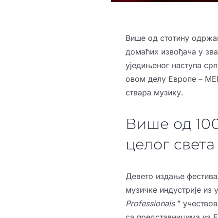
Више од стотину одржан
домаћих извођача у зва
уједињеног наступа срп
овом делу Европе –
МЕ
ствара музику.
Више од 100
целог света
Девето издање фестивал
музичке индустрије из 
Professionals
” учествов
са представницима из Е