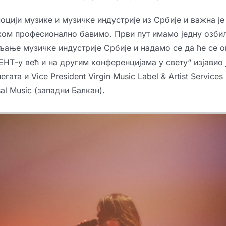
моцији музике и музичке индустрије из Србије и важна ј
иком професионално бавимо. Први пут имамо једну озби
ање музичке индустрије Србије и надамо се да ће се о
ЕНТ-у већ и на другим конференцијама у свету“ изјавио 
гата и Vice President Virgin Music Label & Artist Services 
sal Music (западни Балкан).