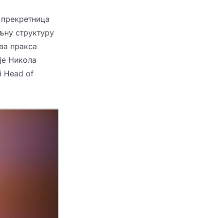
е прекретница
љну структуру
ва пракса
је Никола
i Head of