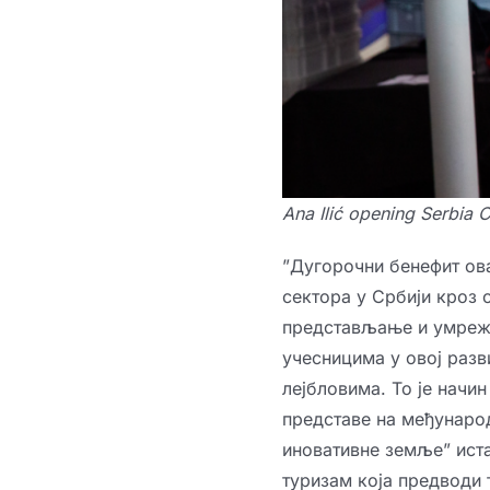
Ana Ilić opening Serbia 
”Дугорочни бенефит ова
сектора у Србији кроз 
представљање и умреж
учесницима у овој разв
лејбловима. То је начи
представе на међународ
иновативне земље” иста
туризам која предводи 