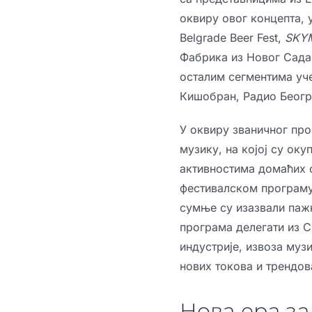
оквиру овог концепта, 
Belgrade Beer Fest,
SKY
Фабрика из Новог Сада,
осталим сегментима уч
Кишобран, Радио Београ
У оквиру званичног про
музику, на којој су ок
активностима домаћих о
фестивалском програму 
сумње су изазвали пажњ
програма делегати из С
индустрије, извоза муз
нових токова и трендов
Нова ера за