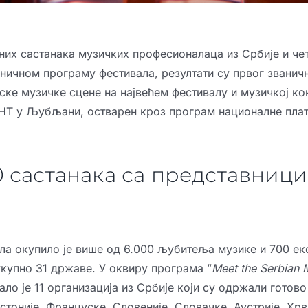
их састанака музичких професионалаца из Србије и че
ничном програму фестивала, резултати су првог званичн
ске музичке сцене на највећем фестивалу и музичкој ко
НТ у Љубљани
, остварен кроз програм националне пла
 састанака са представници
а окупило је више од 6.000 љубитеља музике и 700 ек
укупно 31 државе. У оквиру програма ”
Meet the Serbian 
ало је 11 организација из Србије који су одржали готово
стоније, Француске, Словеније, Словачке, Аустрије, Хрв