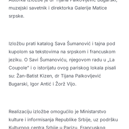
muzejski savetnik i direktorka Galerije Matice
srpske.
Izložbu prati katalog Sava Šumanović i tajna pod
kupolom sa tekstovima na srpskom i francuskom
jeziku. O Savi Šumanoviću, njegovom radu u „La
Coupole” i o istorijatu ovog pariskog lokala pisali
su: Žan-Batist Kizen, dr Tijana Palkovljević
Bugarski, Igor Antić i Žorž Vijo.
Realizaciju izložbe omogućilo je Ministarstvo
kulture i informisanja Republike Srbije, uz podršku
Kulturnog centra Srbije u Parizu, Francuskog