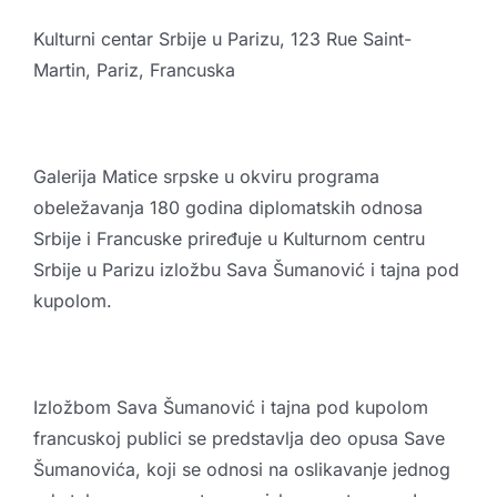
Kreativne industrije
Kulturni centar Srbije u Parizu, 123 Rue Saint-
Martin, Pariz, Francuska
Publikacije
Sarađuj sa nama
Promo boks
Galerija Matice srpske u okviru programa
obeležavanja 180 godina diplomatskih odnosa
Partneri
Srbije i Francuske priređuje u Kulturnom centru
Kontakt
Srbije u Parizu izložbu Sava Šumanović i tajna pod
kupolom.
Izložbom Sava Šumanović i tajna pod kupolom
francuskoj publici se predstavlja deo opusa Save
Šumanovića, koji se odnosi na oslikavanje jednog