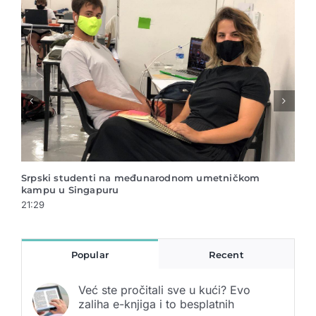
Srpski studenti na međunarodnom umetničkom
Arhe
kampu u Singapuru
Muz
21:29
21:2
Popular
Recent
Već ste pročitali sve u kući? Evo
zaliha e-knjiga i to besplatnih