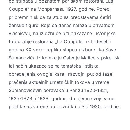
od stubaca u poznatom pariskom restoranu „La
Coupole” na Monparnasu 1927. godine. Pored
pripremnih skica za stub sa predstavama četiri
ženske figure, koje se danas nalaze u privatnom
vlasništvu, na izložbi će biti prikazane i istorijske
fotografije restorana „La Coupole” iz tridesetih
godina XX veka, replika stupca i izbor slika Save
Šumanovića iz kolekcije Galerije Matice srpske. Na
taj način ukazaće se na tematska i stilska
opredeljenja ovog slikara i razvojni put od faze
praćenja aktuelnih umetničkih tokova u vreme
Šumanovićevih boravaka u Parizu 1920-1921,
1925-1928. i 1929. godine, do njemu svojstvene
poetike ostvarene po povratku u Šid 1930. godine.