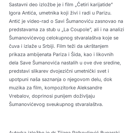
Sastavni deo izložbe je i film „Četiri karijatide”
Igora Antića, umetnika koji živi i radi u Parizu.
Antić je video-rad o Savi Šumanoviću zasnovao na
predstavama za stub u „La Coupole”, ali i na analizi
Šumanovićevog celokupnog stvaralaštva koje se
čuva i izlaže u Srbiji. Film teži da ukrštanjem
prikaza ambijenata Pariza i Šida, kao i likovnih
dela Save Šumanovića nastalih u ove dve sredine,
predstavi slikarev dvojezični umetnički svet i
upotpuni naša saznanja o njegovom delu, dok
muzika za film, kompozitorke Aleksandre
Vrebalov, doprinosi punijem doživljaju
Šumanovićevog sveukupnog stvaralaštva.
Autorka izložbe je dr Tijana Palkovljević Bugarski,