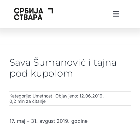
Skip
to
Toggle
content
Navigati
ћир
lat
The Spotlight
O platformi
Sava Šumanović i tajna
Projekti
pod kupolom
Vesti
Creative Tech Workshops
Kategorije:
Umetnost
Objavljeno: 12.06.2019.
0,2 min za čitanje
Živi u Srbiji
17. maj – 31. avgust 2019. godine
Stvaraj u Srbiji
Investiraj u Srbiji