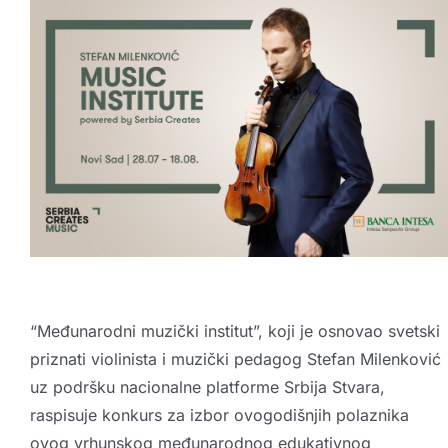
Kreativne industrije
Publikacije
Sarađuj sa nama
Promo boks
Partneri
Kontakt
“
Međunarodni muzički institut
”, koji je osnovao svetski
priznati violinista i muzički pedagog Stefan Milenković
uz podršku nacionalne platforme Srbija Stvara,
raspisuje konkurs za izbor ovogodišnjih polaznika
ovog vrhunskog međunarodnog edukativnog