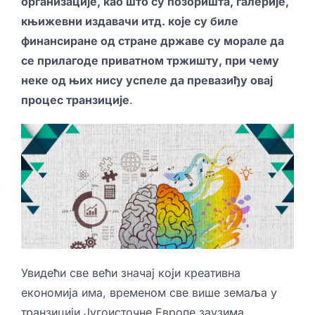
организације, као што су позоришта, галерије,
књижевни издавачи итд. које су биле
финансиране од стране државе су морале да
се прилагоде приватном тржишту, при чему
неке од њих нису успеле да превазиђу овај
процес транзиције
.
Увидећи све већи значај који креативна
економија има, временом све више земаља у
транзицији Југоисточне Европе заузима