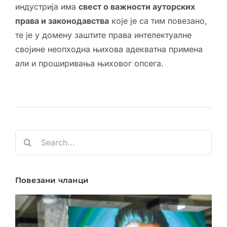
индустрија има
свест о важности ауторских
права и законодавства
које је са тим повезано,
те је у домену заштите права интелектуалне
својине неопходна њихова адекватна примена
али и проширивања њиховог опсега.
Search
for:
Повезани чланци