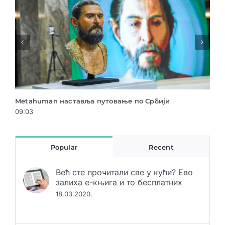
Менторски програм “Креативна каријера” – пријаве
Нов
су у току!
Евр
15:57
14:2
Popular
Recent
Већ сте прочитали све у кући? Ево
залиха е-књига и то бесплатних
18.03.2020.