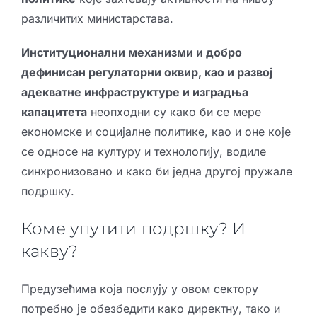
различитих министарстава.
Институционални механизми и добро
дефинисан регулаторни оквир, као и развој
адекватне инфраструктуре и изградња
капацитета
неопходни су како би се мере
економске и социјалне политике, као и оне које
се односе на културу и технологију, водиле
синхронизовано и како би једна другој пружале
подршку.
Коме упутити подршку? И
какву?
Предузећима која послују у овом сектору
потребно је обезбедити како директну, тако и