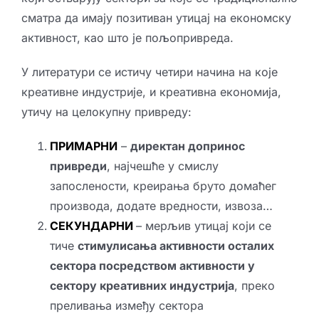
сматра да имају позитиван утицај на економску
активност, као што је пољопривреда.
У литератури се истичу четири начина на које
креативне индустрије, и креативна економија,
утичу на целокупну привреду:
ПРИМАРНИ
–
директан допринос
привреди
, најчешће у смислу
запослености, креирања бруто домаћег
производа, додате вредности, извоза…
СЕКУНДАРНИ
– мерљив утицај који се
тиче
стимулисања активности осталих
сектора посредством активности у
сектору креативних индустрија
, преко
преливања између сектора