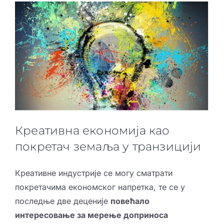
Креативна економија као
покретач земаља у транзицији
Креативне индустрије се могу сматрати
покретачима економског напретка, те се у
последње две деценије
повећало
интересовање за мерење доприноса