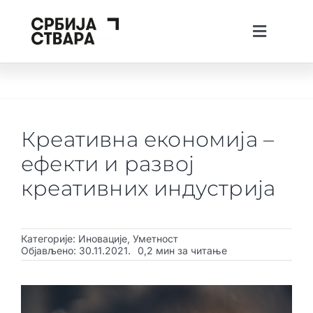
Skip
to
Toggle
content
Navigati
lat
ћир
Тhe Spotlight
О платформи
Креативна економија –
Пројекти
ефекти и развој
Вести
креативних индустрија
Creative Tech Workshops
Категорије:
Иновације
,
Уметност
Живи у Србији
Објављено: 30.11.2021.
0,2 мин за читање
Стварај у Србији
Инвестирај у Србији