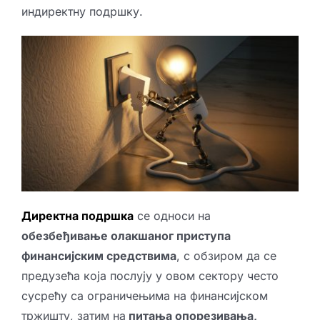
индиректну подршку.
Директна подршка
се односи на
обезбеђивање олакшаног приступа
финансијским средствима
, с обзиром да се
предузећа која послују у овом сектору често
сусрећу са ограничењима на финансијском
тржишту, затим на
питања опорезивања,