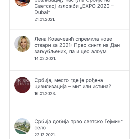
реализацију наступа Србије на
Светској изложби „EXPO 2020 –
Dubai“
21.01.2021.
Лена Ковачевић спремила нове
ствари за 2021: Прво сингл на Дан
заљубљених, па и цео албум
14.02.2021.
Србија, место где је рођена
цивилизација – мит или истина?
16.01.2023.
Србија добија прво светско Гејминг
село