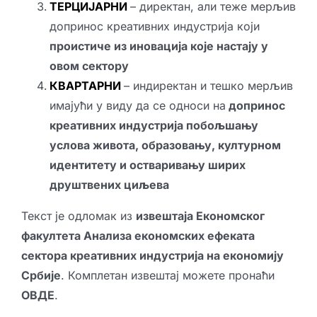
ТЕРЦИЈАРНИ
– директан, али теже мерљив
допринос креативних индустрија који
проистиче из иновација које настају у
овом сектору
КВАРТАРНИ
– индиректан и тешко мерљив
имајући у виду да се односи на
допринос
креативних индустрија побољшању
услова живота, образовању, културном
идентитету и остваривању ширих
друштвених циљева
Текст је одломак из
извештаја
Економског
факултета
Анализа економских ефеката
сектора креативних индустрија на економију
Србије
. Комплетан извештај можете пронаћи
ОВДЕ
.