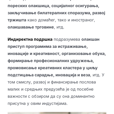
пореских олакшица, социјалног осигурања,
закључивање билатералних споразума, развој
тржишта
како домаћег, тако и иностраног,
олакшавање трговине
, итд.
Индиректна подршка
подразумева
олакшан
приступ програмима за истраживање,
иновације и креативност, организовање обука,
формирање професионалних удружења,
промовисање креативних кластера у циљу
подстицања сарадње, иновација и веза
, итд. У
том смислу, развој и финансирање послова
малих и средњих предузећа је од посебне
важности с обзиром да су она доминантно
присутна у овим индустијама.