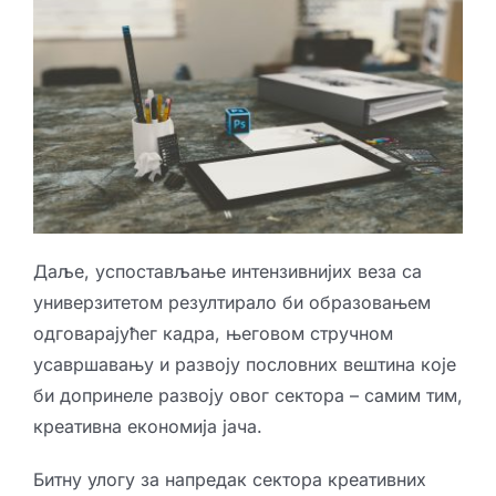
Даље, успостављање интензивнијих веза са
универзитетом резултирало би образовањем
одговарајућег кадра, његовом стручном
усавршавању и развоју пословних вештина које
би допринеле развоју овог сектора – самим тим,
креативна економија јача.
Битну улогу за напредак сектора креативних