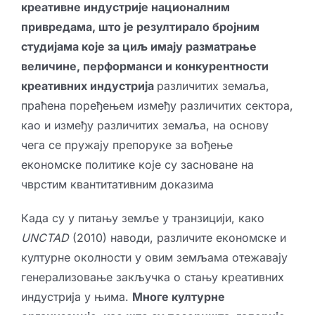
креативне индустрије националним
привредама, што је резултирало бројним
студијама које за циљ имају разматрање
величине, перформанси и конкурентности
креативних индустрија
различитих земаља,
праћена поређењем између различитих сектора,
као и између различитих земаља, на основу
чега се пружају препоруке за вођење
економске политике које су засноване на
чврстим квантитативним доказима
Када су у питању земље у транзицији, како
UNCTAD
(2010) наводи, различите економске и
културне околности у овим земљама отежавају
генерализовање закључка о стању креативних
индустрија у њима.
Многе културне