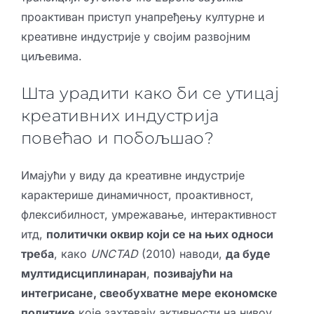
проактиван приступ унапређењу културне и
креативне индустрије у својим развојним
циљевима.
Шта урадити како би се утицај
креативних индустрија
повећао и побољшао?
Имајући у виду да креативне индустрије
карактерише динамичност, проактивност,
флексибилност, умрежавање, интерактивност
итд,
политички оквир који се на њих односи
треба
, како
UNCTAD
(2010) наводи,
да буде
мултидисциплинаран
,
позивајући на
интегрисане, свеобухватне мере економске
политике
које захтевају активности на нивоу