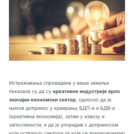
Креативне индустрије
Публикације
Сарађуј са нама
Промо бокс
Партнери
Контакт
Истраживања спроведена у више земаља
показала су да су
креативне индустрије врло
значајан економски сектор
, односно да је
њихов допринос у креирању БДП-а и БДВ-а
(креативна економија), затим у извозу и
запослености, и да је упоредив с доприносом
који остварују сектори за које се традиционално