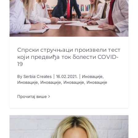
Спрски стручњаци произвели тест
који предвиђа ток болести COVID-
19
Спрски стручњаци произвели тест који
предвиђа ток болести COVID-19
By
Serbia Creates
|
16.02.2021.
|
Иновације
,
Иновације
Иновације
Иновације
Иновације
Иновације
,
Иновације
,
Иновације
,
Иновације
Иновације
Прочитај више