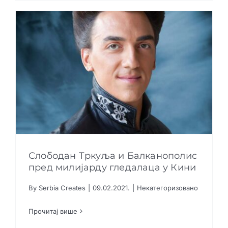
Слободан Тркуља и Балканополис
пред милијарду гледалаца у Кини
By
Serbia Creates
|
09.02.2021.
|
Некатегоризовано
Слободан Тркуља и Балканополис пред
милијарду гледалаца у Кини
Прочитај више