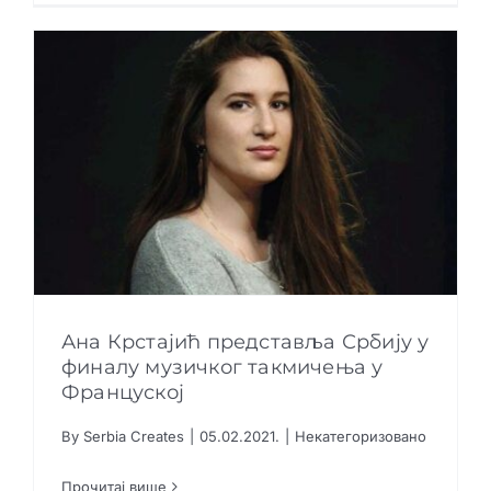
Ана Крстајић представља Србију у
финалу музичког такмичења у
Француској
Ана Крстајић представља Србију у финалу
By
Serbia Creates
|
05.02.2021.
|
Некатегоризовано
музичког такмичења у Француској
Прочитај више