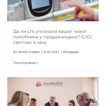
Да ли сте упознали вашег новог
помоћника у продавницама? IGIGI,
светски, а наш
Да ли сте упознали вашег новог помоћника
By
Serbia Creates
|
21.02.2021.
|
Иновације
у продавницама? IGIGI, светски, а наш
Иновације
Прочитај више