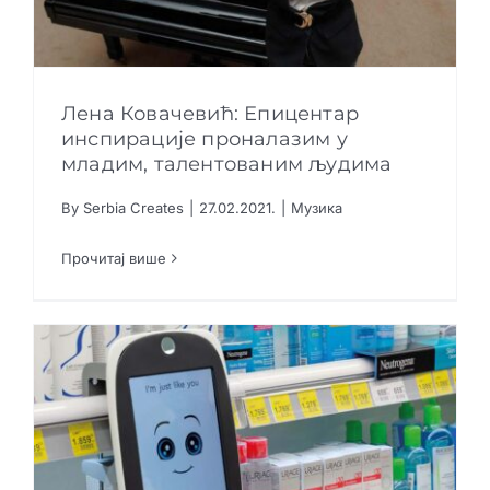
Лена Ковачевић: Епицентар
инспирације проналазим у
младим, талентованим људима
Лена Ковачевић: Епицентар инспирације
проналазим у младим, талентованим
By
Serbia Creates
|
27.02.2021.
|
Музика
људима
Музика
Прочитај више