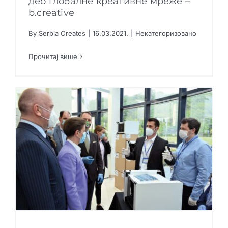
део глобалне креативне мреже –
b.creative
Креативне индустрије
Платформа Србија ствара постала део
By
Serbia Creates
|
16.03.2021.
|
Некатегоризовано
Публикације
глобалне креативне мреже – b.creative
Сарађуј са нама
Прочитај више
Промо бокс
Партнери
Контакт