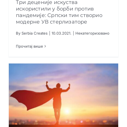
Три деценије искуства
искористили у борби против
пандемије: Српски тим створио
модерне УВ стерлизаторе
Три деценије искуства искористили у борби
против пандемије: Српски тим створио
модерне УВ стерлизаторе
By
Serbia Creates
|
10.03.2021.
|
Некатегоризовано
Прочитај више