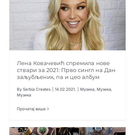
Лена Ковачевић спремила нове
ствари за 2021: Прво сингл на Дан
заљубљених, па и цео албум
Лена Ковачевић спремила нове ствари за
2021: Прво сингл на Дан заљубљених, па и
By
Serbia Creates
|
14.02.2021.
|
Музика
,
Музика
,
цео албум
Музика
Музика
Музика
Музика
Прочитај више