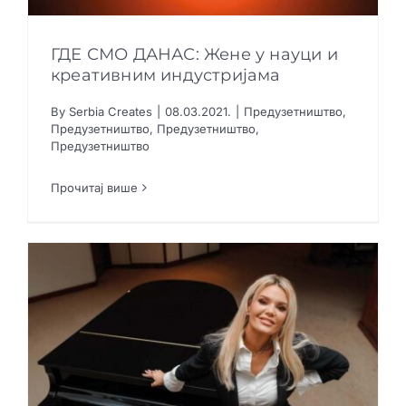
ГДЕ СМО ДАНАС: Жене у науци и
креативним индустријама
ГДЕ СМО ДАНАС: Жене у науци и
By
Serbia Creates
|
08.03.2021.
|
Предузетништво
,
креативним индустријама
Предузетништво
,
Предузетништво
,
Предузетништво
Предузетништво
Предузетништво
Предузетништво
Предузетништво
Прочитај више