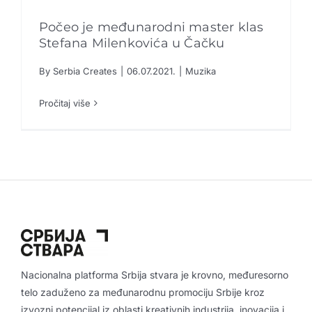
Kreativne industrije
Počeo je međunarodni master klas
Stefana Milenkovića u Čačku
Publikacije
By
Serbia Creates
|
06.07.2021.
|
Muzika
Sarađuj sa nama
Počeo je međunarodni master klas Stefana
Milenkovića u Čačku
Pročitaj više
Muzika
Promo boks
Partneri
Kontakt
Nacionalna platforma Srbija stvara je krovno, međuresorno
telo zaduženo za međunarodnu promociju Srbije kroz
izvozni potencijal iz oblasti kreativnih industrija, inovacija i