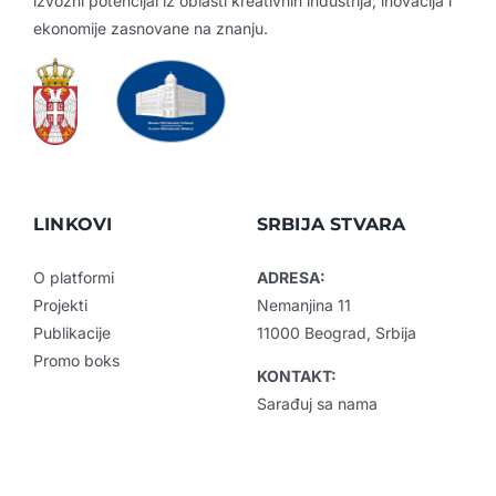
izvozni potencijal iz oblasti kreativnih industrija, inovacija i
Kreativne industrije
ekonomije zasnovane na znanju.
Publikacije
Sarađuj sa nama
Promo boks
Partneri
LINKOVI
SRBIJA STVARA
Kontakt
O platformi
ADRESA:
Projekti
Nemanjina 11
Publikacije
11000 Beograd, Srbija
Promo boks
KONTAKT:
Sarađuj sa nama