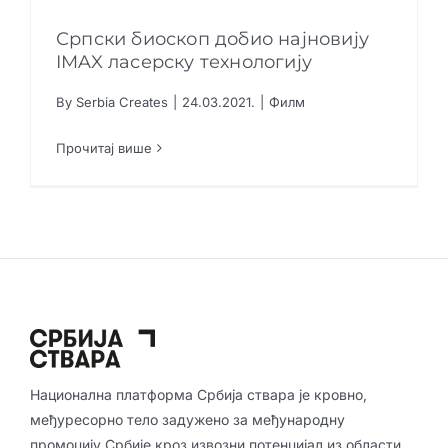
Креативне индустрије
Српски биоскоп добио најновију
IMAX ласерску технологију
Публикације
By
Serbia Creates
|
24.03.2021.
|
Филм
Сарађуј са нама
Српски биоскоп добио најновију IMAX
ласерску технологију
Прочитај више
Филм
Промо бокс
Партнери
Контакт
Национална платформа Србија ствара је кровно,
међуресорно тело задужено за међународну
промоцију Србије кроз извозни потенцијал из области