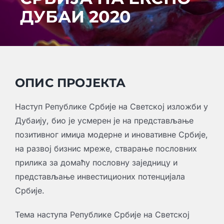
ДУБАИ 2020
Креативне индустрије
Публикације
Сарађуј са нама
Промо бокс
ОПИС ПРОЈЕКТА
Партнери
Наступ Републике Србије на Светској изложби у
Дубаију, био је усмерен је на представљање
Контакт
позитивног имиџа модерне и иновативне Србије,
на развој бизнис мреже, стварање пословних
прилика за домаћу пословну заједницу и
представљање инвестиционих потенцијала
Србије.
Тема наступа Републике Србије на Светској