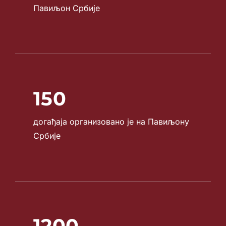
Павиљон Србије
150
догађаја организовано је на Павиљону
Србије
1200