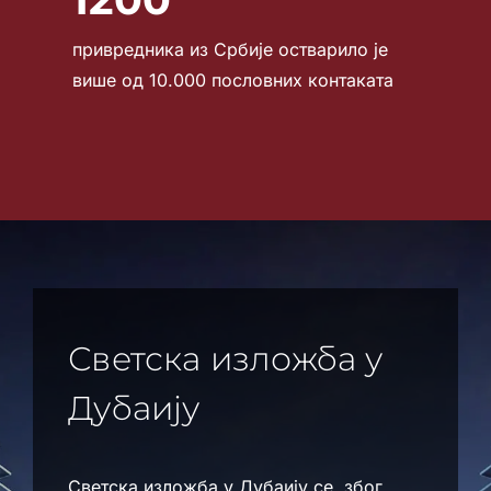
привредника из Србије остварило је
више од 10.000 пословних контаката
Светска изложба у
Дубаију
Светска изложба у Дубаију се, због