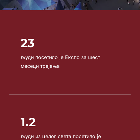
23
људи посетило је Експо за шест
месеци трајања
1.2
људи из целог света посетило је