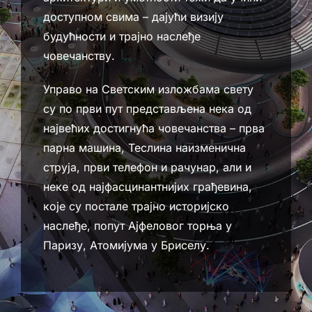
доступном свима – дајући визију
будућности и трајно наслеђе
човечанству.
Управо на Светским изложбама свету
су по први пут представљена нека од
највећих достигнућа човечанства – прва
парна машина, Теслина наизменична
струја, први телефон и рачунар, али и
неке од најфасцинантнијих грађевина,
које су постале трајно историјско
наслеђе, попут Ајфеловог торња у
Паризу, Атомијума у Бриселу.