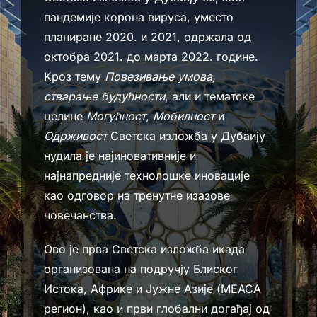
пандемије корона вируса, уместо
планиране 2020. и 2021, одржала од
октобра 2021. до марта 2022. године.
Kроз тему
Повезивање умова,
стварање будућности
, али и тематске
целине
Могућност
,
Мобилност
и
Одрживост
Светска изложба у Дубаију
нудила је најиновативније и
најнапредније технолошке иновације
као одговор на тренутне изазове
човечанства.
Ово је прва Светска изложба икада
организована на подручју Блиског
Истока, Африке и Јужне Азије (МЕАСА
регион), као и први глобални догађај од