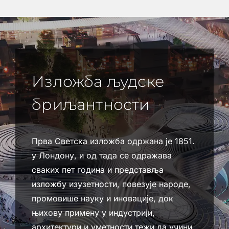
Изложба људске
бриљантности
Прва Светска изложба одржана је 1851.
у Лондону, и од тада се одражава
сваких пет година и представља
изложбу изузетности, повезује народе,
промовише науку и иновације, док
њихову примену у индустрији,
архитектури и уметности тежи да учини