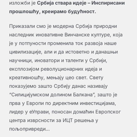
изложби је
Србија ствара идеје – Инспирисани
прошлошћу, креирамо будућност.
Приказали смо је модерна Србија природни
наследник иновативне Винчанске културе, која
је у потпуности променила ток развоја наше
цивилизације, али и да истоветно и данашњи
научници, иноватори и таленти у Србији,
експлозијом револуционарних идеја и
креативношћу, мењају цео свет. Свету
показујемо зашто Србију данас називају
“Силицијумском долином Балкана”, зашто је
прва у Европи по директним инвестицијама,
лидер у еУправи, поносан домаћин Европског
центра изврсности за ИЦТ решења у
пољопривреди…