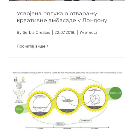
Усвојена одлука о отварању
креативне амбасаде у Лондону
By
Serbia Creates
|
22.07.2019.
|
Уметност
Усвојена одлука о отварању креативне
амбасаде у Лондону
Прочитај више
Уметност