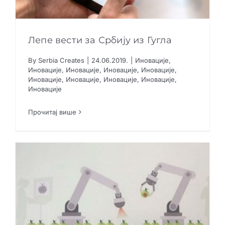
Лепе вести за Србију из Гугла
By
Serbia Creates
|
24.06.2019.
|
Иновације
,
Лепе вести за Србију из Гугла
Иновације
,
Иновације
,
Иновације
,
Иновације
,
Иновације
,
Иновације
,
Иновације
,
Иновације
,
Иновације
Иновације
Иновације
Иновације
Иновације
Иновације
Иновације
Иновације
Иновације
Иновације
Иновације
Прочитај више