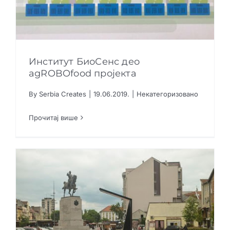
Институт БиоСенс део
agROBOfood пројекта
By
Serbia Creates
|
19.06.2019.
|
Некатегоризовано
Институт БиоСенс део agROBOfood пројекта
Прочитај више