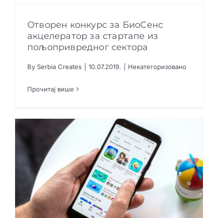
Отворен конкурс за БиоСенс
акцелератор за стартапе из
пољопривредног сектора
Отворен конкурс за БиоСенс акцелератор за
By
Serbia Creates
|
10.07.2019.
|
Некатегоризовано
стартапе из пољопривредног сектора
Прочитај више