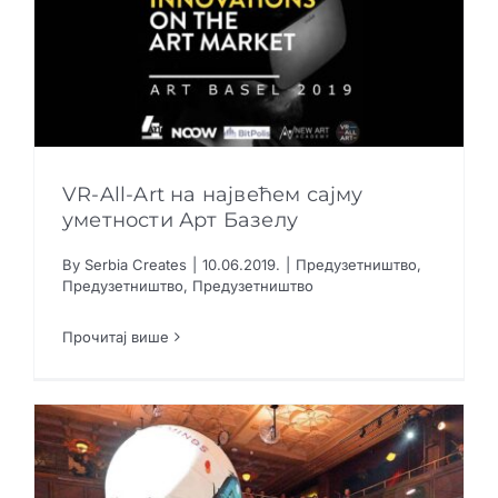
VR-All-Art на највећем сајму
уметности Арт Базелу
VR-All-Art на највећем сајму уметности Арт
By
Serbia Creates
|
10.06.2019.
|
Предузетништво
,
Базелу
Предузетништво
,
Предузетништво
Предузетништво
Предузетништво
Предузетништво
Прочитај више