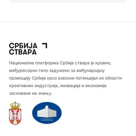
Национална платформа Србија ствара је кровно,
међуресорно тело задужено за међународну
промоцију Србије кроз извозни потенцијал из области
креативних индустрија, иновација и економије
засноване на знању.