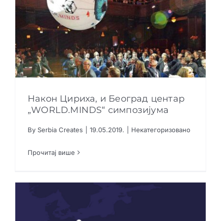
Након Цириха, и Београд центар
„WORLD.MINDS“ симпозијума
By
Serbia Creates
|
19.05.2019.
|
Некатегоризовано
Након Цириха, и Београд центар
„WORLD.MINDS“ симпозијума
Прочитај више