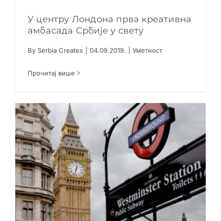
Креативне индустрије
У центру Лондона прва креативна
амбасада Србије у свету
Публикације
By
Serbia Creates
|
04.09.2019.
|
Уметност
Сарађуј са нама
У центру Лондона прва креативна амбасада
Србије у свету
Прочитај више
Уметност
Промо бокс
Партнери
Контакт