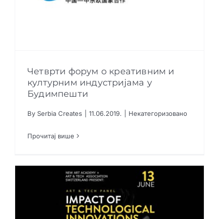
Четврти форум о креативним и
културним индустријама у
Будимпешти
Четврти форум о креативним и културним
By
Serbia Creates
|
11.06.2019.
|
Некатегоризовано
индустријама у Будимпешти
Прочитај више