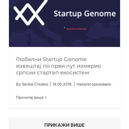
Глобални Startup Genome
извештај по први пут измерио
српски стартап екосистем
Глобални Startup Genome извештај по први
By
Serbia Creates
|
14.05.2019.
|
Некатегоризовано
пут измерио српски стартап екосистем
Прочитај више
ПРИКАЖИ ВИШЕ