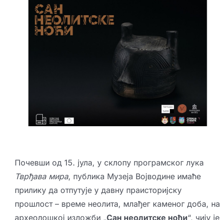
Креативне индустрије
Публикације
Сарађуј са нама
Промо бокс
Партнери
Контакт
Почевши од 15. јула, у склопу
програмског лука
Тврђава мира
, публика
Музеја Војводине
имаће
прилику да отпутује у давну праисторијску
прошлост – време неолита, млађег каменог доба, на
археолошкој изложби „
Сан неолитске ноћи
“, чију је