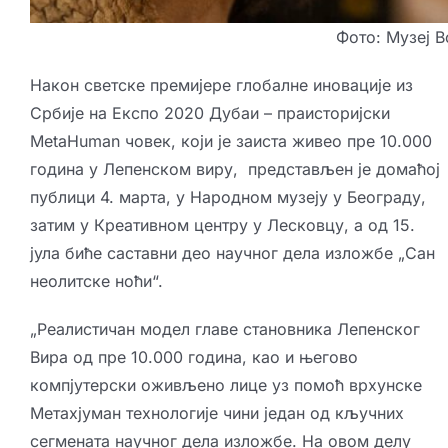
Фото: Музеј В
Након
светске премијере
глобалне иновације из
Србије на Експо 2020 Дубаи – праисторијски
MetaHuman човек, који је заиста живео пре 10.000
година у Лепенском виру, представљен је домаћој
публици 4. марта, у
Народном музеју у Београду
,
затим у
Креативном центру у Лесковцу
, а од 15.
јула биће саставни део научног дела изложбе „Сан
неолитске ноћи“.
„Реалистичан модел главе становника Лепенског
Вира од пре 10.000 година, као и његово
компјутерски оживљено лице уз помоћ врхунске
Метахјуман технологије чини један од кључних
сегмената научног дела изложбе. На овом делу