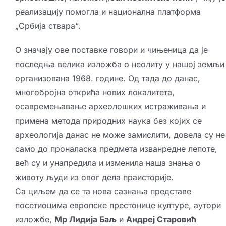
реализацију помогла и национална платформа
„Србија ствара“.
О значају ове поставке говори и чињеница да је
последња велика изложба о неолиту у нашој земљи
организована 1968. године. Од тада до данас,
многобројна открића нових локалитета,
осавремењавање археолошких истраживања и
примена метода природних наука без којих се
археологија данас не може замислити, довела су не
само до проналаска предмета изванредне лепоте,
већ су и унапредила и изменила наша знања о
животу људи из овог дела праисторије.
Са циљем да се та нова сазнања представе
посетиоцима европске престонице културе, аутори
изложбе,
Мр Лидија Баљ
и
Андреј Старовић