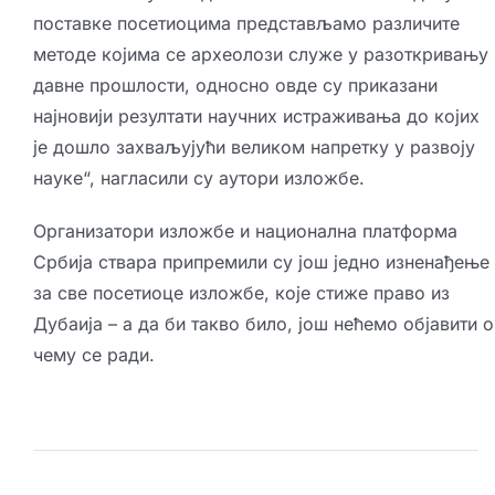
поставке посетиоцима представљамо различите
методе којима се археолози служе у разоткривању
давне прошлости, односно овде су приказани
најновији резултати научних истраживања до којих
је дошло захваљујући великом напретку у развоју
науке“, нагласили су аутори изложбе.
Организатори изложбе и национална платформа
Србија ствара припремили су још једно изненађење
за све посетиоце изложбе, које стиже право из
Дубаија – а да би такво било, још нећемо објавити о
чему се ради.