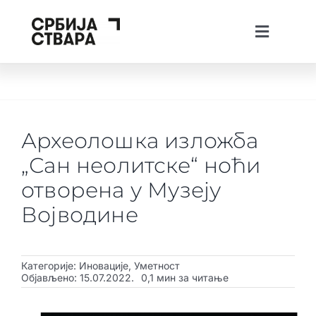
Skip
to
Toggle
content
Navigati
lat
ћир
Тhe Spotlight
О платформи
Археолошка изложба
Пројекти
„Сан неолитске“ ноћи
Вести
отворена у Музеју
Војводине
Creative Tech Workshops
Живи у Србији
Категорије:
Иновације
,
Уметност
Стварај у Србији
Објављено: 15.07.2022.
0,1 мин за читање
Инвестирај у Србији