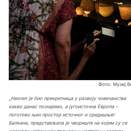
Фото: Музеј В
„Неолит је био прекретница у развоју човечанства
какво данас познајемо, а југоисточна Европа –
поготово њен простор источног и средишњег
Балкана, представљала је чвориште на којем су се
одвијали најважнији процеси у настајању сасвим