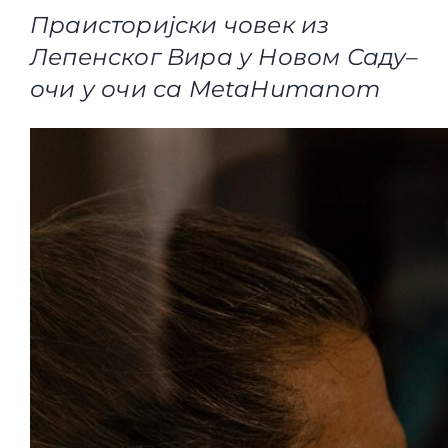
Праисторијски човек из
Лепенског Вира у Новом Саду–
очи у очи са MetaHumanom