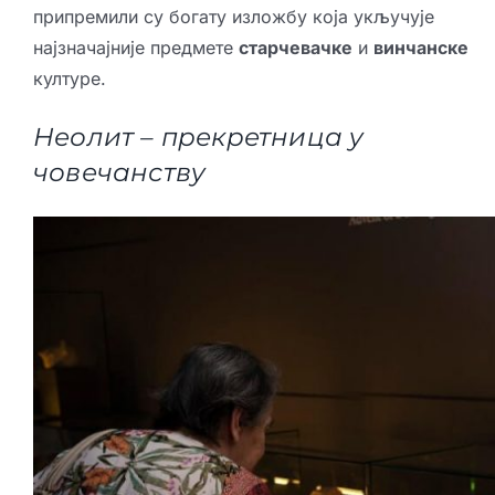
припремили су богату изложбу која укључује
најзначајније предмете
старчевачке
и
винчанске
културе.
Неолит – прекретница у
човечанству