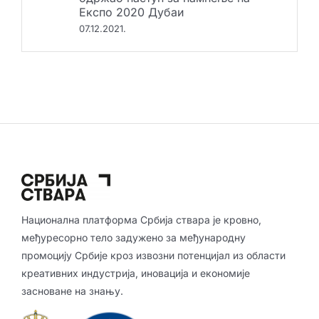
одржао наступ за памћење на
Експо 2020 Дубаи
07.12.2021.
Национална платформа Србија ствара је кровно,
међуресорно тело задужено за међународну
промоцију Србије кроз извозни потенцијал из области
креативних индустрија, иновација и економије
засноване на знању.