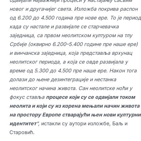
новог и другачијег света. Изложба покрива распон
од 6.200 до 4.500 година пре нове ере. То је период
када су настале и развијале се старчевачка
заједница, са првом неолитском културом на тлу
Србије (оквирно 6.200–5.400 године пре наше ере)
и винчанска заједница, која представља врхунац
неолитског периода, а која се овде развијала у
време од 5.300 до 4.500 пре наше ере. Након тога
долази до њене дезинтеграције и нестанка
неолитског начина живота. Сан неолитске ноћи у
фокус ставља
процесе који су се одвијали током
неолита и који су из корена мењали начин живота
на простору Европе стварајући њен нови културни
идентитет
“,
истакли су аутори изложбе, Баљ и
Старовић.