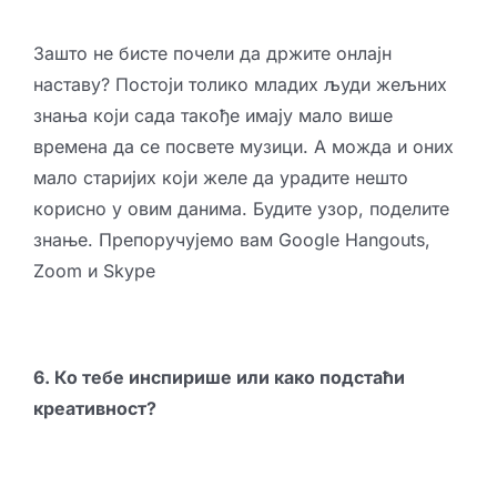
Зашто не бисте почели да држите онлајн
наставу? Постоји толико младих људи жељних
знања који сада такође имају мало више
времена да се посвете музици. А можда и оних
мало старијих који желе да урадите нешто
корисно у овим данима. Будите узор, поделите
знање. Препоручујемо вам Google Hangouts,
Zoom и Skype
6. Ко тебе инспирише или како подстаћи
креативност?