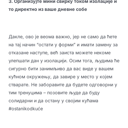
3. Организујте мини свирку током изолације и
то директно из ваше дневне собе
Дакле, ово је веома важно, јер не само да ћете
на тај начин “остати у форми” и имати замену за
отказане наступе, већ заиста можете некоме
улепшати дан у изолацији. Осим тога, људима ће
сигурно бити занимљиво да вас виде у вашем
кућном окружењу, да завире у место у којем
стварате. Не заборавите да будете одговорни у
тим тренуцима – позовите људе да буду
солидарни и да остану у својим кућама
#ostanikodkuće