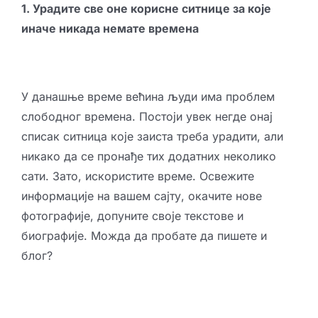
1. Урадите све оне корисне ситнице за које
иначе никада немате времена
У данашње време већина људи има проблем
слободног времена. Постоји увек негде онај
списак ситница које заиста треба урадити, али
никако да се пронађе тих додатних неколико
сати. Зато, искористите време. Освежите
информације на вашем сајту, окачите нове
фотографије, допуните своје текстове и
биографије. Можда да пробате да пишете и
блог?