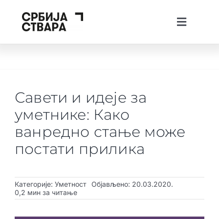
Skip
to
Toggle
content
Navigati
lat
ћир
Тhe Spotlight
О платформи
Савети и идеје за
Пројекти
уметнике: Како
Вести
ванредно стање може
постати прилика
Creative Tech Workshops
Живи у Србији
Категорије:
Уметност
Објављено: 20.03.2020.
Стварај у Србији
0,2 мин за читање
Инвестирај у Србији