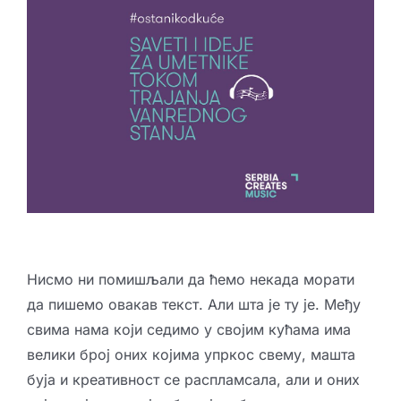
Креативне индустрије
Публикације
Сарађуј са нама
Промо бокс
Партнери
Контакт
Нисмо ни помишљали да ћемо некада морати
да пишемо овакав текст. Али шта је ту је. Међу
свима нама који седимо у својим кућама има
велики број оних којима упркос свему, машта
буја и креативност се распламсала, али и оних