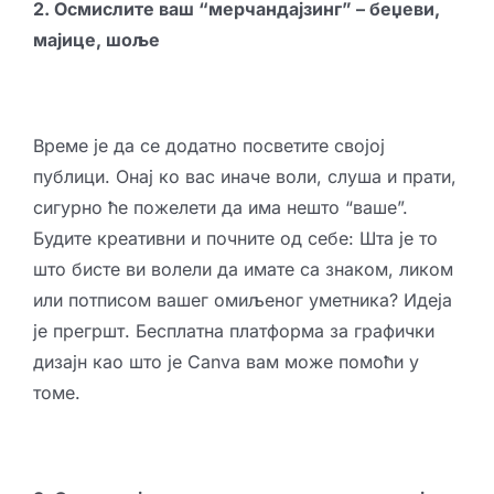
2. Осмислите ваш “мерчандајзинг” – беџеви,
мајице, шоље
Време је да се додатно посветите својој
публици. Онај ко вас иначе воли, слуша и прати,
сигурно ће пожелети да има нешто “ваше”.
Будите креативни и почните од себе: Шта је то
што бисте ви волели да имате са знаком, ликом
или потписом вашег омиљеног уметника? Идеја
је прегршт. Бесплатна платформа за графички
дизајн као што је
Canva
вам може помоћи у
томе.