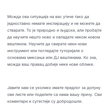
Можда ова ситуација на вас утиче тако да
једноставно немате инспирацију и не можете да
стварате. То је природно и људски, али пробајте
да научите нешто ново и овладате неком новом
вештином. Научите да свирате неки нови
инструмент или погледајте туторијале о
основама миксања или ДЈ вештинама. Ко зна,
можда ваш правац добије неке нове облике.
Јавите нам се уколико имате предлог за допуну
ове листе или поделите са нама вашу причу. Сви
коментари и сугестије су добродошли.