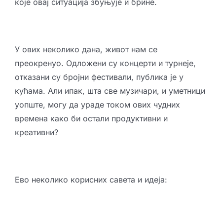
које овај ситуација збуњује и брине.
У ових неколико дана, живот нам се
преокренуо. Одложени су концерти и турнеје,
отказани су бројни фестивали, публика је у
кућама. Али ипак, шта све музичари, и уметници
уопште, могу да ураде током ових чудних
времена како би остали продуктивни и
креативни?
Ево неколико корисних савета и идеја: