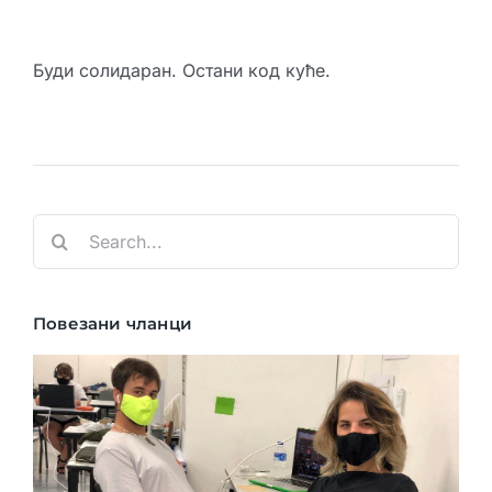
Буди солидаран. Остани код куће.
Search
for:
Повезани чланци