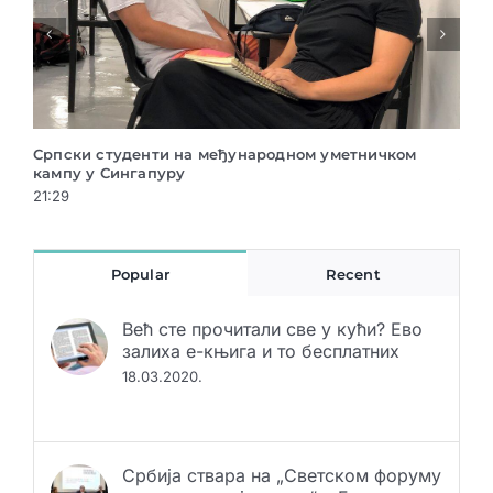
ђународном уметничком
Археолошка изложба „Сан неоли
у Музеју Војводине
21:29
Popular
Recent
Већ сте прочитали све у кући? Ево
залиха е-књига и то бесплатних
18.03.2020.
Србија ствара на „Светском форуму