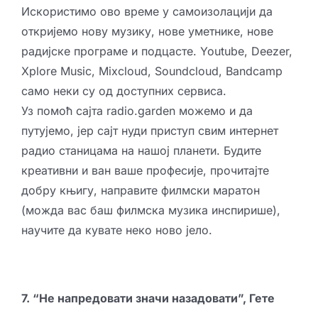
Искористимо ово време у самоизолацији да
откријемо нову музику, нове уметнике, нове
радијске програме и подцасте. Youtube, Deezer,
Xplore Music, Mixcloud, Soundcloud, Bandcamp
само неки су од доступних сервиса.
Уз помоћ сајта
radio.garden
можемо и да
путујемо, јер сајт нуди приступ свим интернет
радио станицама на нашој планети. Будите
креативни и ван ваше професије, прочитајте
добру књигу, направите филмски маратон
(можда вас баш филмска музика инспирише),
научите да кувате неко ново јело.
7. “Не напредовати значи назадовати”, Гете