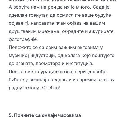
А верујте нам на реч да их је много. Сада је
идеалан тренутак да осмислите ваше будуће
објаве тј. направите план објава на вашим
друштвеним мрежама, обрадите и ажурирате
фотографије.
Повежите се са свим важним актерима у
музичкој индустрији, од колега које поштујете
до агената, промотера и институција.
Пошто све то урадите и овај период прође,
бићете у великој предности и спремни за нову
радну сезону. Срећно!
5. Почните са онлајн часовима