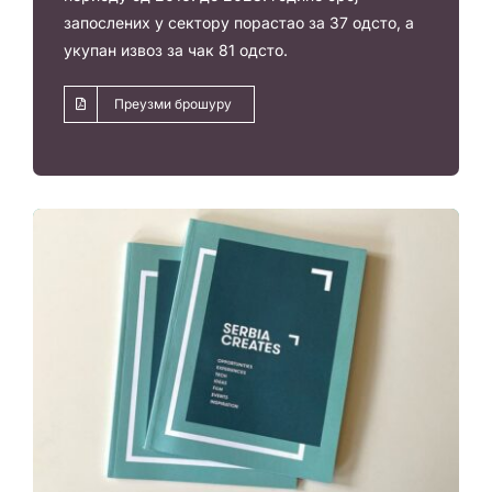
запослених у сектору порастао за 37 одсто, а
укупан извоз за чак 81 одсто.
Преузми брошуру