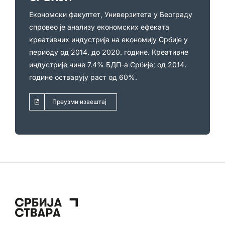
Економски факултет, Универзитета у Београду
спровео је анализу економских ефеката
креативних индустрија на економију Србије у
периоду од 2014. до 2020. године. Креативне
индустрије чине 7.4% БДП-а Србије; од 2014.
године остварују раст од 60%.
Преузми извештај