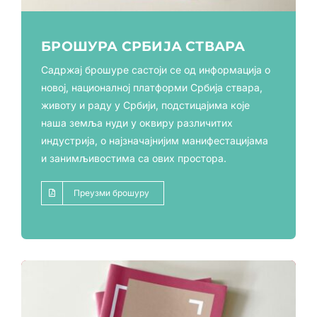
БРОШУРА СРБИЈА СТВАРА
Садржај брошуре састоји се од информација о
новој, националној платформи Србија ствара,
животу и раду у Србији, подстицајима које
наша земља нуди у оквиру различитих
индустрија, о најзначајнијим манифестацијама
и занимљивостима са ових простора.
Преузми брошуру