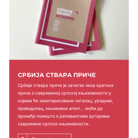
СРБИЈА СТВАРА ПРИЧЕ
Србија ствара приче је зачетак низа кратких
прича о савременој српској књижевности у
којима ће заинтересовани читалац, уредник,
преводилац, књижевни агент… моћи да
пронађе понешто о релевантним ауторима
савремене српске књижевности.