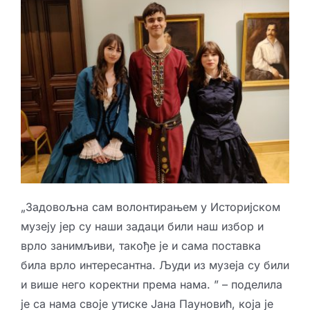
„Задовољна сам волонтирањем у Историјском
музеју јер су наши задаци били наш избор и
врло занимљиви, такође је и сама поставка
била врло интересантна. Људи из музеја су били
и више него коректни према нама. ” – поделила
је са нама своје утиске Јана Пауновић, која је