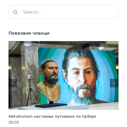
Search
for:
Повезани чланци
ији
Нови Сад на УНЕСКО листи – први град у овом
Европе на пољу дигиталних уметности