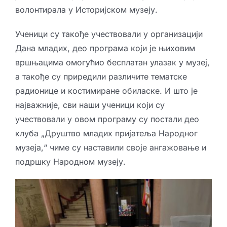
волонтирала у Историјском музеју.
Ученици су такође учествовали у организацији
Дана младих, део програма који је њиховим
вршњацима омогућио бесплатан улазак у музеј,
а такође су приредили различите тематске
радионице и костимиране обиласке. И што је
најважније, сви наши ученици који су
учествовали у овом програму су постали део
клуба „Друштво младих пријатеља Народног
музеја,“ чиме су наставили своје ангажовање и
подршку Народном музеју.