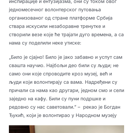
инспирације и ентузијазма, они су током овог
једномесечног волонтерског путовања
организованог од стране платформе Србија
ствара искусили незаборавне тренутке и
створили везе које ће трајати дуго времена, а са
нама су поделили неке утиске:
„Било је сјајно! Било је јако забавно и успут сам
свашта научио. Најбољи део били су људи; не
само они које спроводите кроз музеј, већ и
људи који волонтирају са вама. Надређени су
причали са нама као другари, једном смо и сели
заједно на кафу. Били су пуни подршке и
редовно су нас саветовали.” – рекао је Богдан
Ђукић, који је волонтирао у Народном музеју