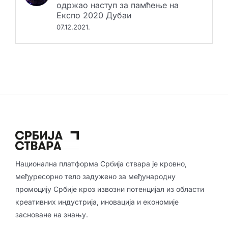
шампион електронске хармонике
одржао наступ за памћење на
Експо 2020 Дубаи
07.12.2021.
Национална платформа Србија ствара је кровно,
међуресорно тело задужено за међународну
промоцију Србије кроз извозни потенцијал из области
креативних индустрија, иновација и економије
засноване на знању.