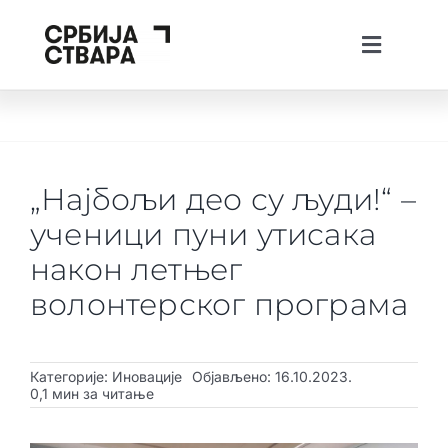
Skip
to
Toggle
content
Navigati
lat
ћир
eng
Тhe Spotlight
О платформи
„Најбољи део су људи!“ –
Пројекти
ученици пуни утисака
Вести
након летњег
волонтерског програма
Creative Tech Workshops
Живи у Србији
Категорије:
Иновације
Објављено: 16.10.2023.
Стварај у Србији
0,1 мин за читање
Инвестирај у Србији