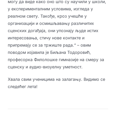
могу да виде како оно што су научили у школи,
у експерименталним условима, изгледа у
реалном свету. Такође, кроз учешће у
организацији и осмишљавању различитих
сценских догађаја, они упознају људе истих
интересовања, стичу нове контакте и
припремају се за тржиште рада.“ – овим
поводом изјавила је Биљана Тодоровић,
професорка Филолошке гимназије на смеру за
сценску и аудио-визуелну уметност.
Хвала свим ученицима на залагању. Видимо се
следећег лета!