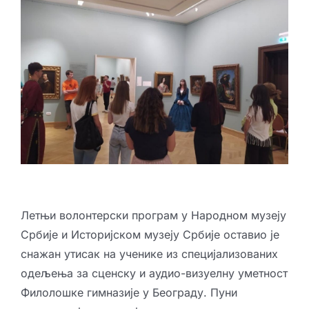
Креативне индустрије
Публикације
Сарађуј са нама
Промо бокс
Партнери
Контакт
Летњи волонтерски програм у Народном музеју
Србије и Историјском музеју Србије оставио је
снажан утисак на ученике из специјализованих
одељења за сценску и аудио-визуелну уметност
Филолошке гимназије у Београду. Пуни