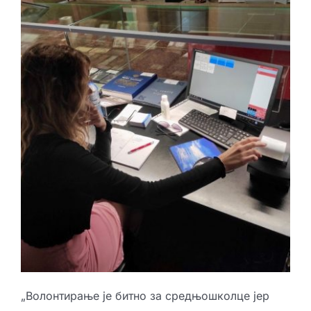
„Волонтирање је битно за средњошколце јер