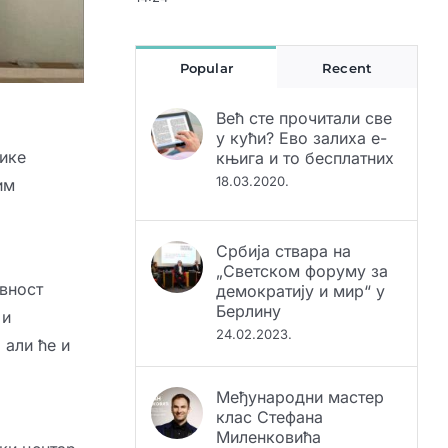
Popular
Recent
Већ сте прочитали све
у кући? Ево залиха е-
књига и то бесплатних
18.03.2020.
ике
им
Србија ствара на
„Светском форуму за
демократију и мир“ у
Берлину
ивност
24.02.2023.
 и
 али ће и
Међународни мастер
клас Стефана
Миленковића
10.05.2022.