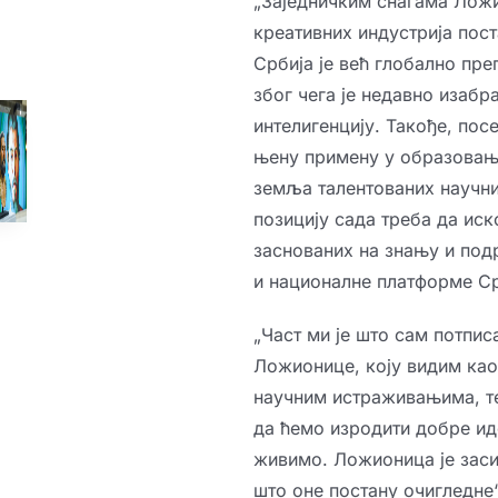
„Заједничким снагама Ложио
креативних индустрија пост
Србија је већ глобално пре
због чега је недавно изаб
интелигенцију. Такође, пос
њену примену у образовању,
земља талентованих научни
позицију сада треба да иск
заснованих на знању и под
и националне платформе Ср
„Част ми је што сам потпи
Ложионице, коју видим као
научним истраживањима, те
да ћемо изродити добре иде
живимо. Ложионица је заси
што оне постану очигледне“