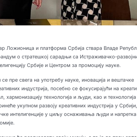
ар Ложионица и платформа Србија ствара Владе Републ
рандум о стратешкој сарадњи са Истраживачко-развојн
елигенцију Србије и Центром за промоцију науке.
се пре свега на употребу науке, иновација и вештачке
еативних индустрија, посебно се фокусирајући на креат
л, хармонизацију технологија и људи, као и технологија
инеће укупном развоју креативних индустрија у Србији,
чке интелигенције у циљу оснаживања људи и напретка
омије.