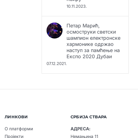
Петар Марић,
осмоструки светски
шампион електронске
хармонике одржао
наступ за памћење на
Експо 2020 Дубаи
07.12.2021.
ЛИНКОВИ
СРБИЈА СТВАРА
О платформи
АДРЕСА:
Пројекти
Немањина 11
Публикације
11000 Београд, Србија