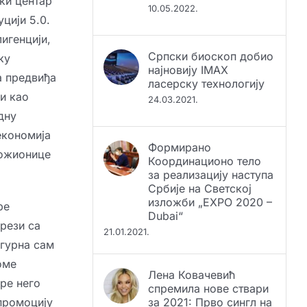
ски центар
цији 5.0.
Српски биоскоп добио
игенцији,
најновију IMAX
ку
ласерску технологију
а предвиђа
24.03.2021.
и као
дну
Формирано
економија
Координационо тело
за реализацију наступа
Ложионице
Србије на Светској
изложби „EXPO 2020 –
Dubai“
ре
21.01.2021.
рези са
игурна сам
Лена Ковачевић
оме
спремила нове ствари
за 2021: Прво сингл на
ре него
Дан заљубљених, па и
 промоцију
цео албум