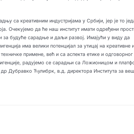
њу са креативним индустријама у Србији, јер је то јед
ја. Очекујемо да ће наш институт имати одређени прост
и за будуће сарадње и даљи развој. Имајући у виду да
игенција има велики потенцијал за утицај на креативне 
 техничке примене, већ и са аспекта етике и одговорног
игенције, радујемо се сарадњи са Ложионицом и плат
 др Дубравко Ћулибрк, в.д. директора Института за ве