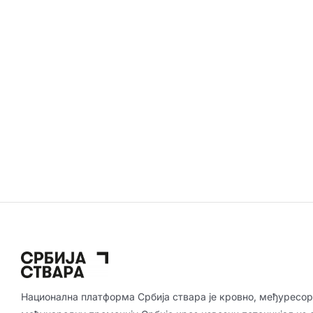
Национална платформа Србија ствара је кровно, међуресор
међународну промоцију Србије кроз извозни потенцијал из 
индустрија, иновација и економије засноване на знању.