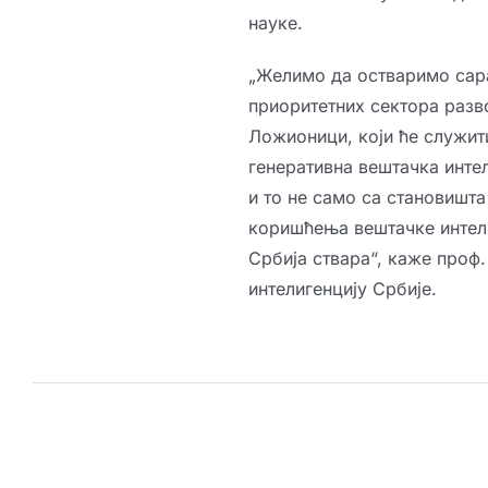
науке.
„Желимо да остваримо сарад
приоритетних сектора разво
Ложионици, који ће служит
генеративна вештачка интел
и то не само са становишта
коришћења вештачке интел
Србија ствара“, каже проф.
интелигенцију Србије.