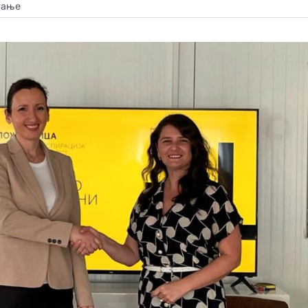
тање
Нови Сад на УНЕСК
град у овом делу Е
дигиталних уметно
14:24