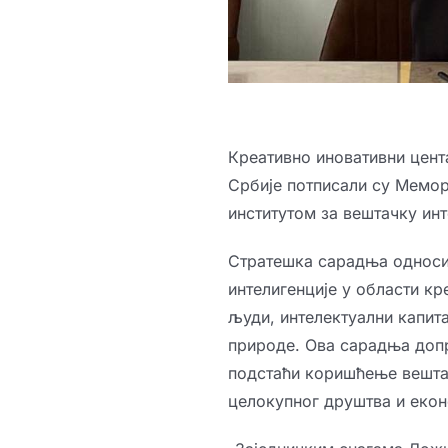
Креативно иновативни цент
Србије потписали су Мемо
институтом за вештачку инт
Стратешка сарадња односи 
интелигенције у области кр
људи, интелектуални капита
природе. Ова сарадња допр
подстаћи коришћење вешта
целокупног друштва и екон