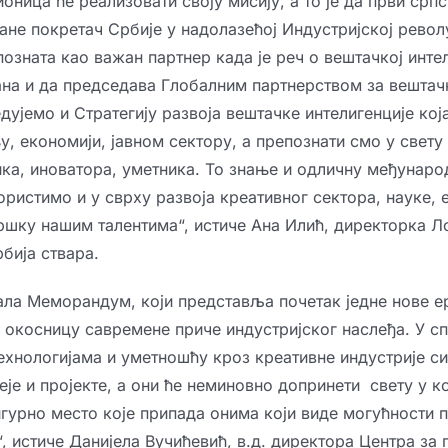
ница ће реализовати своју мисију, а то је да први срп
ане покретач Србије у надолазећој Индустријскоj револу
позната као важан партнер када је реч о вештачкој интел
рана и да председава Глобалним партнерством за вештач
едујемо и Стратегију развоја вештачке интелигенције кој
 економији, јавном сектору, а препознати смо у свету 
ка, иноватора, уметника. То знање и одличну међунаро
ористимо и у сврху развоја креативног сектора, науке, 
ршку нашим талентима“, истиче Ана Илић, директорка 
бија ствара.
сала Меморандум, који представља почетак једне нове е
 окосницу савремене приче индустријског наслеђа. У сп
хнологијама и уметношћу кроз креативне индустрије с
је и пројекте, а они ће неминовно допринети свету у к
гурно место које припада онима који виде могућности п
, истиче Данијела Вучићевић, в.д. директора Центра за