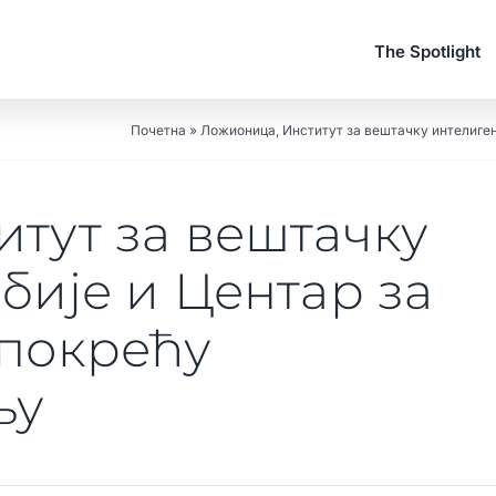
The Spotlight
Почетна
»
Ложионица, Институт за вештачку интелиген
тут за вештачку
бије и Центар за
 покрећу
њу