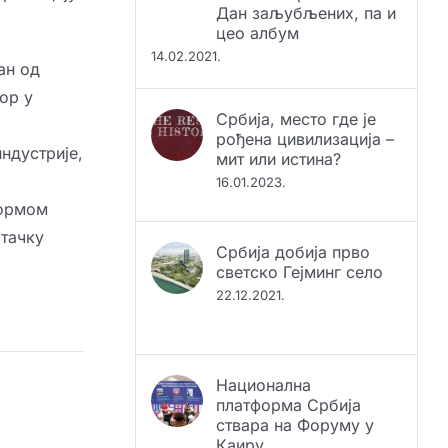
14.02.2021.
ан од
Србија, место где је
ор у
рођена цивилизација –
мит или истина?
16.01.2023.
индустрије,
формом
Србија добија прво
штачку
светско Гејминг село
22.12.2021.
Национална
платформа Србија
ствара на Форуму у
Каиру
10.11.2023.