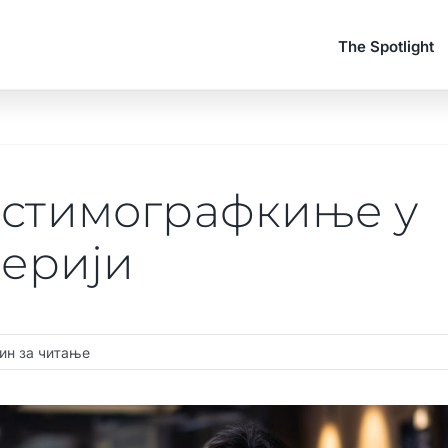
The Spotlight
остимографкиње у
серији
ин за читање