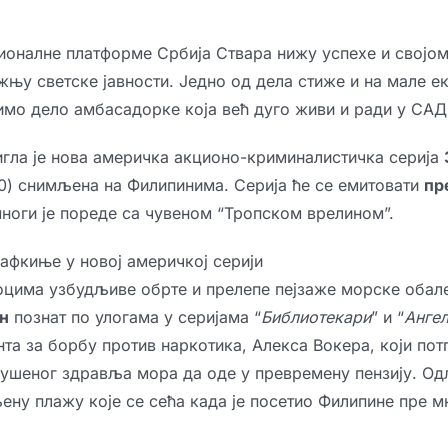
оналне платформе Србија Ствара нижу успехе и својо
њу светске јавности. Једно од дела стиже и на мале е
имо дело амбасадорке која већ дуго живи и ради у САД
игла је нова америчка акционо-криминалистичка серија
0) снимљена на Филипинима. Серија ће се емитовати
пр
многи је пореде са чувеном “Тропском врелином”.
цима узбудљиве обрте и прелепе пејзаже морске обале
н
познат по улогама у серијама “
Библиотекари
” и “
Анге
нта за борбу против наркотика, Алекса Вокера, који по
рушеног здравља мора да оде у превремену пензију. Од
ену плажу које се сећа када је посетио Филипине пре м