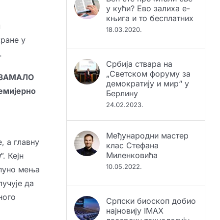
у кући? Ево залиха е-
књига и то бесплатних
м
18.03.2020.
кране у
.
Србија ствара на
„Светском форуму за
ЗАМАЛО
демократију и мир“ у
емијерно
Берлину
24.02.2023.
Међународни мастер
, а главну
клас Стефана
Миленковића
л
”. Кејн
10.05.2022.
тпуно мења
лучује да
ного
Српски биоскоп добио
најновију IMAX