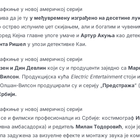
ива да је ту
у међувремену изграђено на десетине лу
о острво испуниле џет скијањем, али и богатим и чувени
ред Кејна главне улоге умаче и
Артур Акуња
као детек
нта Ришел
у улози детективке Каи.
озен и Дин Девлин
који су и продуценти заједно са
Мар
-Вилсон
. Продукцијска кућа
Electric Entertainment
стоји и
 Олшан-Вилсон продуцирали су и серију „
Предстража
” (
Србији.
 се и филмски професионалци из Србије: костимограф
И
ивна амбасадорка) и редитељ
Милан Тодоровић
, који 
ипа задужена за визуелне ефекте и монтажу звука је ком