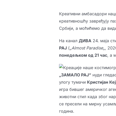
Креативни амбасадори наци
креативношћу завређују паж
Србији, а моћићемо да вид
На канал
ДИВА
24. маја ст
РАЈ
(
„
Almost Paradise
„
, 202
понедељком од 21 час
, а 
„ЗАМАЛО РАЈ“
нуди гледао
улогу тумачи
Кристијан Кеј
игра бившег америчког аге
животни стил када због на
се пресели на мирну усамљ
година.