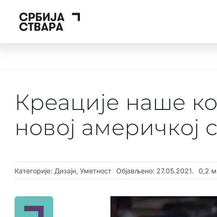
Skip
to
content
Креације наше к
новој америчкој 
Категорије:
Дизајн
,
Уметност
Објављено: 27.05.2021.
0,2 м