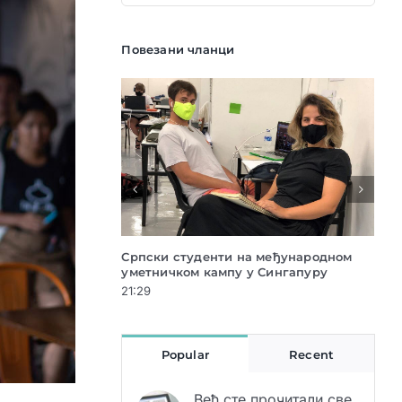
Повезани чланци
на међународном
Археолошка изложба „Сан неолитске“
Срб
у Сингапуру
ноћи отворена у Музеју Војводине
сед
21:29
21:
Popular
Recent
Већ сте прочитали све