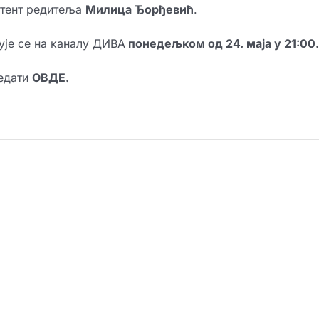
стент редитеља
Милица Ђорђевић
.
је се на каналу ДИВА
понедељком од 24. маја у 21:00.
ледати
ОВДЕ
.