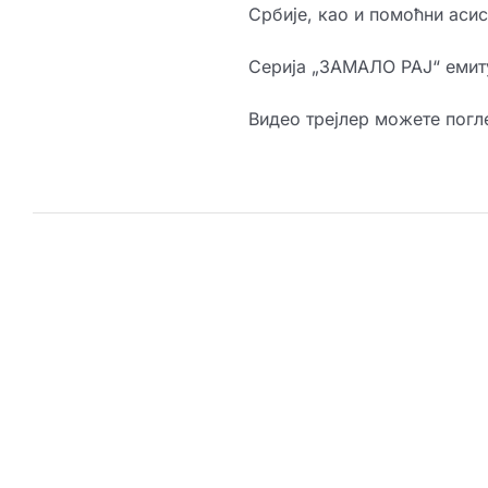
Србије, као и помоћни аси
Серија „ЗАМАЛО РАЈ“ емиту
Видео трејлер можете пог