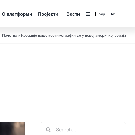
О платформи
Пројекти
Вести
ћир
lat
Почетна
»
Креације наше костимографкиње у новој америчкој серији
Search
for: