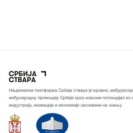
Национална платформа Србија ствара је кровно, међуресор
међународну промоцију Србије кроз извозни потенцијал из 
индустрија, иновација и економије засноване на знању.