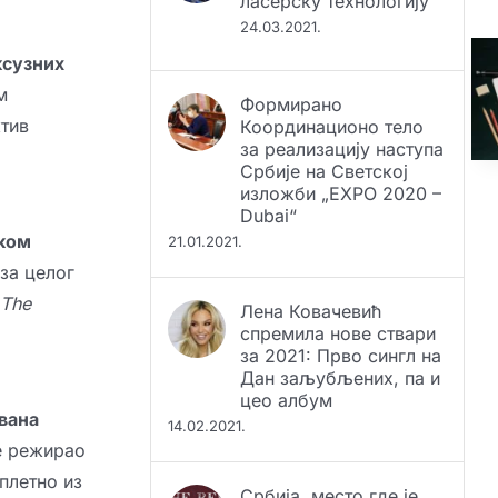
ласерску технологију
24.03.2021.
ксузних
м
Формирано
тив
Координационо тело
за реализацију наступа
Србије на Светској
изложби „EXPO 2020 –
Dubai“
ком
21.01.2021.
за целог
The
Лена Ковачевић
спремила нове ствари
за 2021: Прво сингл на
Дан заљубљених, па и
цео албум
вана
14.02.2021.
је режирао
плетно из
Србија, место где је