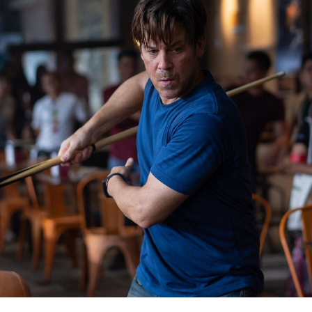
Српски студенти 
уметничком кампу 
21:29