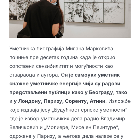
Уметничка биографија Милана Марковића
почиње пре десетак година када је открио
сопствени сензибилитет и могућности као
ствараоца и аутора. О
н је самоуки уметник
снажне уметничке енергије чији су радови
представљени публици како у Београду, тако
и у Лондону, Паризу, Соренту, Атини
. Изложбе
које издваја јесу „Будућност српске уметности“
где је избор уметничких дела радио Владимир
Величковић и „Молиере, Мисе ен Пеинтуре“,
одржане у Паризу, а његова дела налазе се у