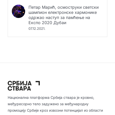
Петар Марић, осмоструки светски
шампион електронске хармонике
одржао наступ за памћење на
Експо 2020 Дубаи
07.12.2021.
Национална платформа Србија ствара је кровно,
међуресорно тело задужено за међународну
промоцију Србије кроз извозни потенцијал из области