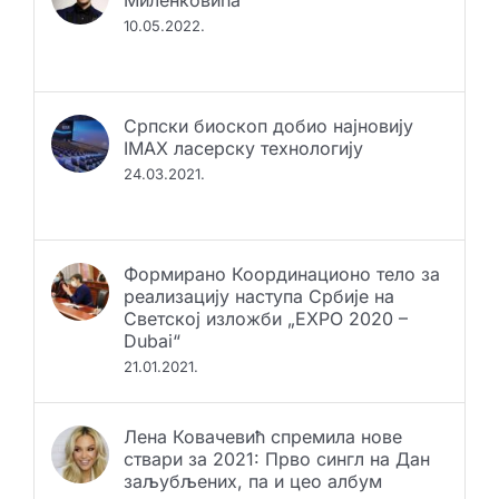
Миленковића
10.05.2022.
Српски биоскоп добио најновију
IMAX ласерску технологију
24.03.2021.
Формирано Координационо тело за
реализацију наступа Србије на
Светској изложби „EXPO 2020 –
Dubai“
21.01.2021.
Лена Ковачевић спремила нове
ствари за 2021: Прво сингл на Дан
заљубљених, па и цео албум