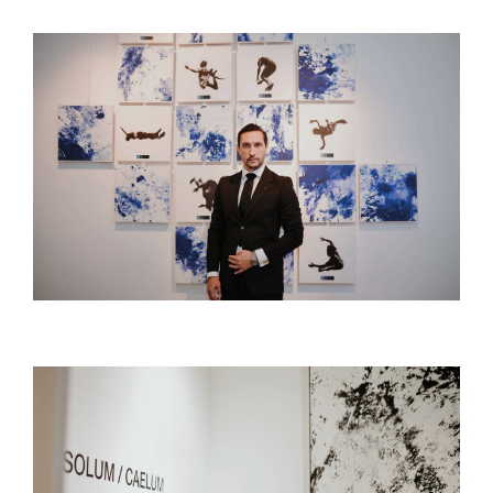
Креативне индустрије
Публикације
Сарађуј са нама
Промо бокс
Партнери
Контакт