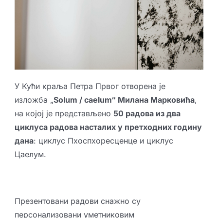
У Кући краља Петра Првог отворена је
изложба „
Solum / caelum“ Милана Марковића
,
на којој је представљено
50 радова из два
циклуса радова насталих у претходних годину
дана
: циклус Пхоспхоресценце и циклус
Цаелум.
Презентовани радови снажно су
персонализовани уметниковим