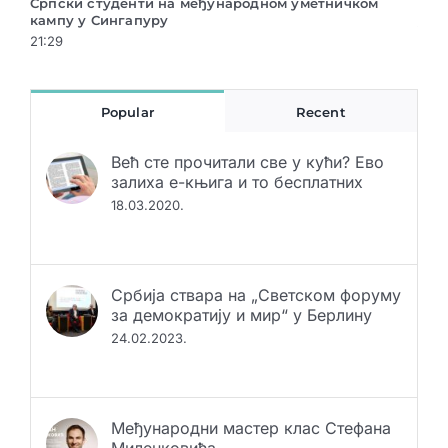
 уметничком
Археолошка изложба „Сан неолитске“ ноћи
у Музеју Војводине
21:29
Popular
Recent
Већ сте прочитали све у кући? Ево
залиха е-књига и то бесплатних
18.03.2020.
Србија ствара на „Светском форуму
за демократију и мир“ у Берлину
24.02.2023.
Међународни мастер клас Стефана