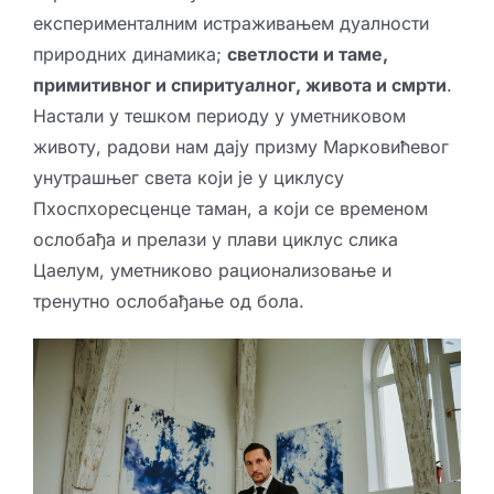
експерименталним истраживањем дуалности
природних динамика;
светлости и таме,
примитивног и спиритуалног, живота и смрти
.
Настали у тешком периоду у уметниковом
животу, радови нам дају призму Марковићевог
унутрашњег света који је у циклусу
Пхоспхоресценце таман, а који се временом
ослобађа и прелази у плави циклус слика
Цаелум, уметниково рационализовање и
тренутно ослобађање од бола.