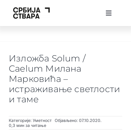
Skip
to
Toggle
content
Navigati
lat
ћир
Тhe Spotlight
О платформи
Изложба Solum /
Пројекти
Caelum Милана
Вести
Марковића –
истраживање светлости
Creative Tech Workshops
и таме
Живи у Србији
Стварај у Србији
Категорије:
Уметност
Објављено: 07.10.2020.
0,3 мин за читање
Инвестирај у Србији