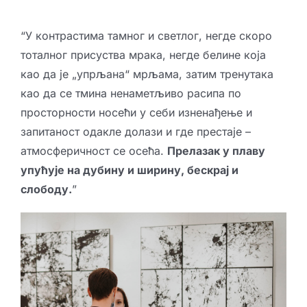
“У контрастима тамног и светлог, негде скоро
тоталног присуства мрака, негде белине која
као да је „упрљана“ мрљама, затим тренутака
као да се тмина ненаметљиво расипа по
просторности носећи у себи изненађење и
запитаност одакле долази и где престаје –
атмосферичност се осећа.
Прелазак у плаву
упућује на дубину и ширину, бескрај и
слободу.
”