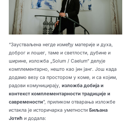
“Заустваљена негде између материје и духа,
доброг и лошег, таме и светлости, дубине и
ширине, изложба „Solum / Caelum“ делује
комплементарно, нешто као јин јанг. Још када
додамо везу са простором у коме, и са којим,
радови комуницирају,
изложба добија и
контекст комплементарности традиције и
савремености
”, приликом отварања изложбе
истакла је историчарка уметности
Биљана
Јотић
и додала: