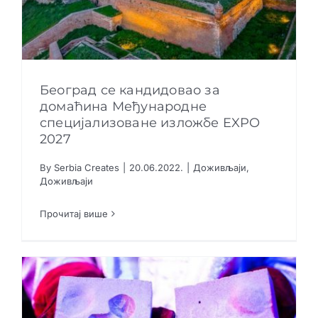
Београд се кандидовао за
домаћина Међународне
специјализоване изложбе EXPO
Београд се кандидовао за домаћина
2027
Међународне специјализоване изложбе
EXPO 2027
By
Serbia Creates
|
20.06.2022.
|
Доживљаји
,
Доживљаји
Доживљаји
Доживљаји
Прочитај више