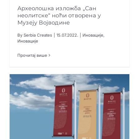
Археолошка изложба „Сан
неолитске“ ноћи отворена у
Музеју Војводине
Археолошка изложба „Сан неолитске“ ноћи
By
Serbia Creates
|
15.07.2022.
|
Иновације
,
отворена у Музеју Војводине
Иновације
Иновације
Иновације
Прочитај више