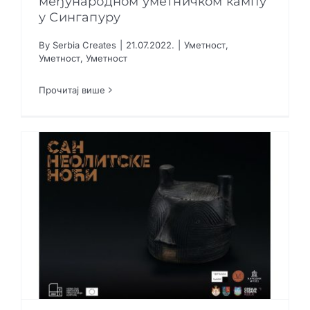
међународном уметничком кампу
у Сингапуру
Креативне индустрије
Српски студенти на међународном
By
Serbia Creates
|
21.07.2022.
|
Уметност
,
Публикације
уметничком кампу у Сингапуру
Уметност
,
Уметност
Уметност
Уметност
Уметност
Сарађуј са нама
Прочитај више
Промо бокс
Партнери
Контакт