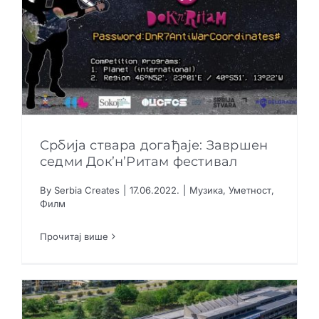
Србија ствара догађаје: Завршен
седми Док’н’Ритам фестивал
By
Serbia Creates
|
17.06.2022.
|
Музика
,
Уметност
,
Србија ствара догађаје: Завршен седми
Филм
Док’н’Ритам фестивал
Музика
Уметност
Филм
Прочитај више