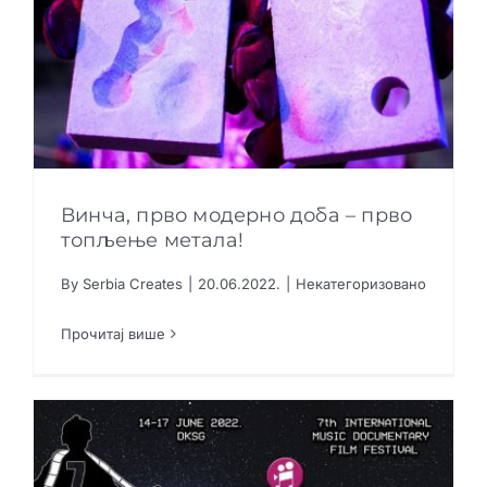
Винча, прво модерно доба – прво
топљење метала!
By
Serbia Creates
|
20.06.2022.
|
Некатегоризовано
Винча, прво модерно доба – прво топљење
метала!
Прочитај више