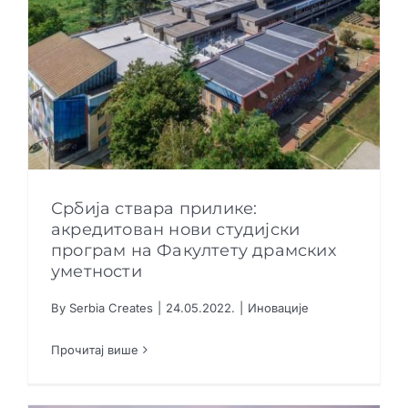
Србија ствара прилике:
акредитован нови студијски
програм на Факултету драмских
Србија ствара прилике: акредитован нови
уметности
студијски програм на Факултету драмских
уметности
By
Serbia Creates
|
24.05.2022.
|
Иновације
Иновације
Прочитај више