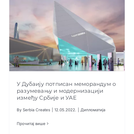
У Дубаију потписан меморандум о
разумевању и модернизацији
између Србије и УАЕ
У Дубаију потписан меморандум о
разумевању и модернизацији између Србије
By
Serbia Creates
|
12.05.2022.
|
Дипломатија
и УАЕ
Дипломатија
Прочитај више