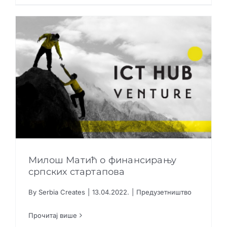
Милош Матић о финансирању
српских стартапова
By
Serbia Creates
|
13.04.2022.
|
Предузетништво
Милош Матић о финансирању српских
стартапова
Прочитај више
Предузетништво