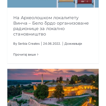
На Археолошком локалитету
Винча – Бело брдо организоване
радионице за локално
На Археолошком локалитету Винча – Бело
становништво
брдо организоване радионице за локално
становништво
By
Serbia Creates
|
24.06.2022.
|
Доживљаји
Доживљаји
Прочитај више